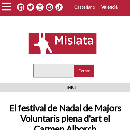
Vés
Castellano
Valencià
al
contingut
Cercar
FIL
INICI
D'ARIADNA
El festival de Nadal de Majors
Voluntaris plena d'art el
Carmen Alborch