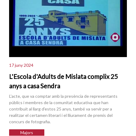
17 juny 2024
L'Escola d'Adults de Mislata complix 25
anys a casa Sendra
L'acte, que va comptar amb la presència de representants
públics i membres de la comunitat educativa que han
contribuït al llarg d'estos 25 anys, també va servir per a
realitzar el certamen literari i el lliurament de premis del
concurs de fotografia.
Majors