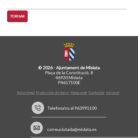
TORNAR
© 2026 - Ajuntament de Mislata
Plaça de la Constitució, 8
46920 Mislata
P4617100E
Aviso legal
Protección de datos
Mapa web
Contactar
Intranet
Telefona'ns al 963991100
correuciutada@mislata.es