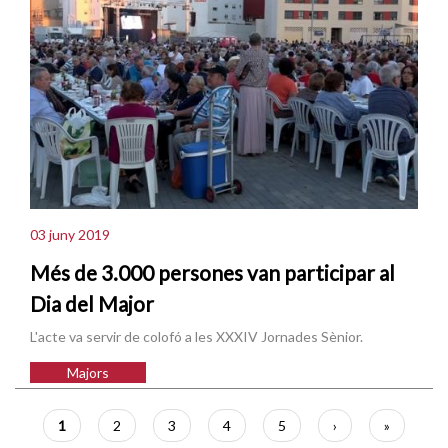
03 juny 2019
Més de 3.000 persones van participar al
Dia del Major
L'acte va servir de colofó a les XXXIV Jornades Sènior.
Majors
Paginació
Pàgina
1
Pàgina
2
Pàgina
3
Pàgina
4
Pàgina
5
Pàgina
›
Última
»
actual
següent
pàgina