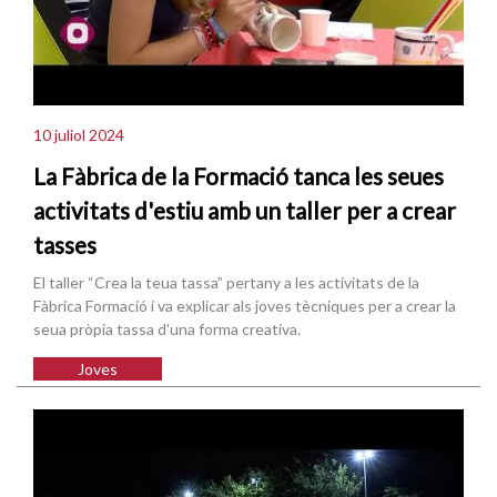
10 juliol 2024
La Fàbrica de la Formació tanca les seues
activitats d'estiu amb un taller per a crear
tasses
El taller “Crea la teua tassa” pertany a les activitats de la
Fàbrica Formació i va explicar als joves tècniques per a crear la
seua pròpia tassa d'una forma creativa.
Joves