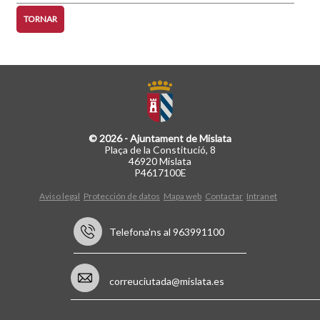
TORNAR
© 2026 - Ajuntament de Mislata
Plaça de la Constitució, 8
46920 Mislata
P4617100E
Aviso legal
Protección de datos
Mapa web
Contactar
Intranet
Telefona'ns al 963991100
correuciutada@mislata.es