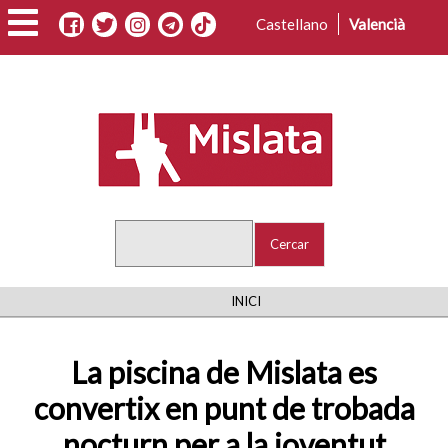
Vés
Castellano
Valencià
al
contingut
Cercar
FIL
INICI
D'ARIADNA
La piscina de Mislata es
convertix en punt de trobada
nocturn per a la joventut