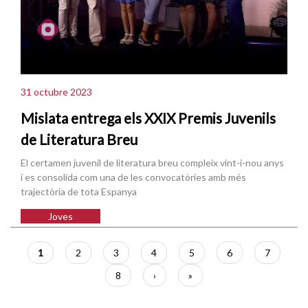
31 octubre 2023
Mislata entrega els XXIX Premis Juvenils
de Literatura Breu
El certamen juvenil de literatura breu compleix vint-i-nou anys
i es consolida com una de les convocatòries amb més
trajectòria de tota Espanya
Joves
Paginació
Pàgina
1
Pàgina
2
Pàgina
3
Pàgina
4
Pàgina
5
Pàgina
6
Pàgina
7
actual
Pàgina
8
Pàgina
›
Última
»
següent
pàgina