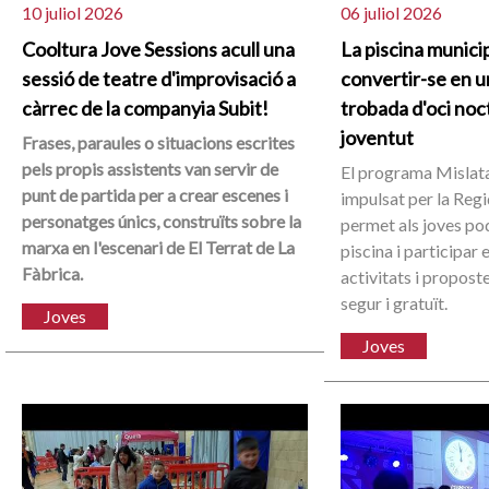
10 juliol 2026
06 juliol 2026
Cooltura Jove Sessions acull una
La piscina municip
sessió de teatre d'improvisació a
convertir-se en u
càrrec de la companyia Subit!
trobada d'oci noct
joventut
Frases, paraules o situacions escrites
pels propis assistents van servir de
El programa Mislat
punt de partida per a crear escenes i
impulsat per la Reg
personatges únics, construïts sobre la
permet als joves pod
marxa en l'escenari de El Terrat de La
piscina i participar e
Fàbrica.
activitats i propost
segur i gratuït.
Joves
Joves