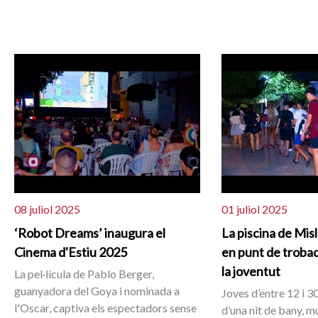
08 juliol 2025
01 juliol 2025
‘Robot Dreams’ inaugura el
La piscina de Mis
Cinema d'Estiu 2025
en punt de troba
la joventut
La pel·lícula de Pablo Berger,
guanyadora del Goya i nominada a
Joves d’entre 12 i 3
l'Oscar, captiva els espectadors sense
d’una nit de bany, mú