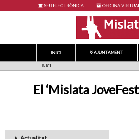
Vés
SEU ELECTRÒNICA
OFICINA VIRTUA
al
contingut
AJUNTAMENT
INICI
FIL
INICI
D'ARIADNA
El ‘Mislata JoveFest
Menu_Videos
Actualitat