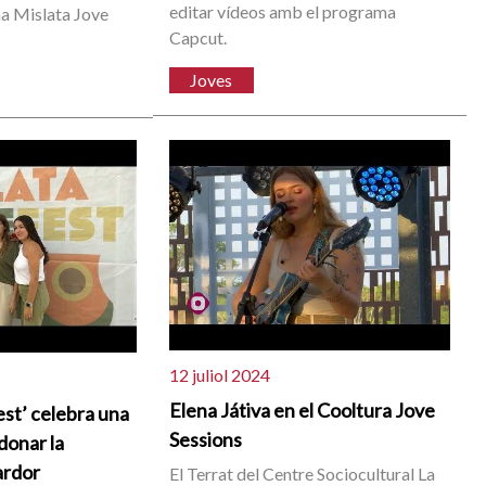
editar vídeos amb el programa
a Mislata Jove
Capcut.
Joves
12 juliol 2024
Elena Játiva en el Cooltura Jove
est’ celebra una
Sessions
donar la
ardor
El Terrat del Centre Sociocultural La