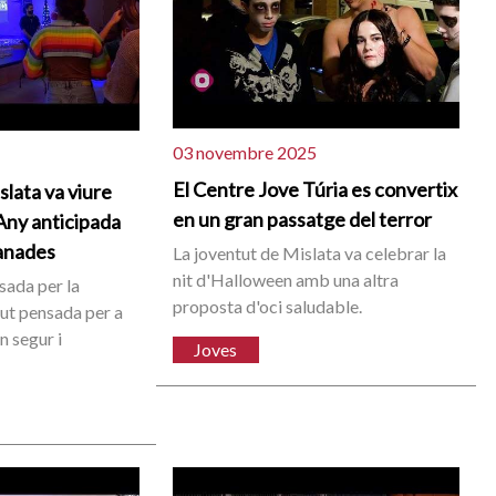
03 novembre 2025
El Centre Jove Túria es convertix
slata va viure
en un gran passatge del terror
Any anticipada
anades
La joventut de Mislata va celebrar la
nit d'Halloween amb una altra
sada per la
proposta d'oci saludable.
ut pensada per a
n segur i
Joves