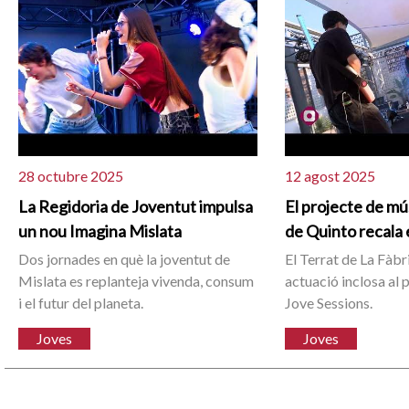
28 octubre 2025
12 agost 2025
La Regidoria de Joventut impulsa
El projecte de mú
un nou Imagina Mislata
de Quinto recala 
Dos jornades en què la joventut de
El Terrat de La Fàbri
Mislata es replanteja vivenda, consum
actuació inclosa al
i el futur del planeta.
Jove Sessions.
Joves
Joves