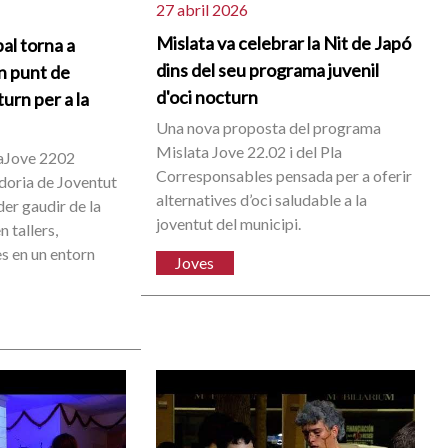
27 abril 2026
Mislata va celebrar la Nit de Japó
al torna a
dins del seu programa juvenil
n punt de
d'oci nocturn
urn per a la
Una nova proposta del programa
Mislata Jove 22.02 i del Pla
aJove 2202
Corresponsables pensada per a oferir
idoria de Joventut
alternatives d’oci saludable a la
er gaudir de la
joventut del municipi.
n tallers,
es en un entorn
Joves