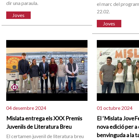
dir una paraula.
el marc del program
22.02.
Joves
Joves
04 desembre 2024
01 octubre 2024
Mislata entrega els XXX Premis
El ‘Mislata JoveF
Juvenils de Literatura Breu
nova edició per a 
benvinguda a la t
El certamen juvenil de literatura breu