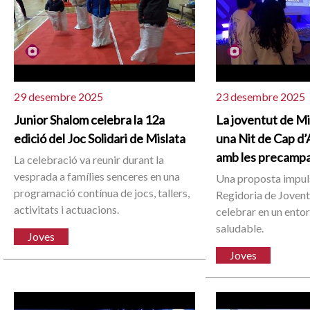
29 desembre 2025
23 desembre 2025
Junior Shalom celebra la 12a
La joventut de Mi
edició del Joc Solidari de Mislata
una Nit de Cap d’
amb les precamp
La celebració va reunir durant la
vesprada a famílies senceres en una
Una proposta impul
programació contínua de jocs, tallers,
Regidoria de Jovent
activitats i actuacions.
celebrar en un entor
saludable.
Joves
Joves