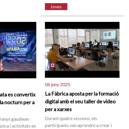
Joves
06 juny 2025
La Fàbrica aposta per la formació
lata es convertix
digital amb el seu taller de vídeo
da nocturn per a
per a xarxes
Durant quatre sessions, els
0 anys gaudixen
participants van aprendre a crear i
sica i activitats en