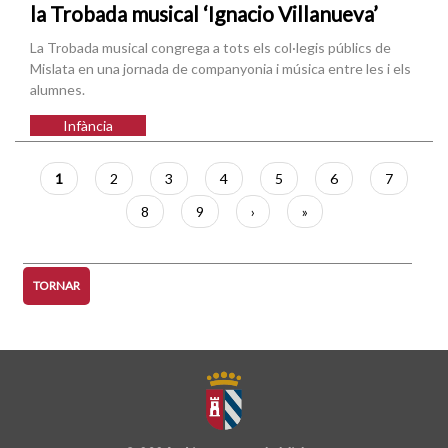
la Trobada musical ‘Ignacio Villanueva’
La Trobada musical congrega a tots els col·legis públics de
Mislata en una jornada de companyonia i música entre les i els
alumnes.
Infància
Paginació
Pàgina
1
Pàgina
2
Pàgina
3
Pàgina
4
Pàgina
5
Pàgina
6
Pàgina
7
actual
Pàgina
8
Pàgina
9
Pàgina
›
Última
»
següent
pàgina
TORNAR