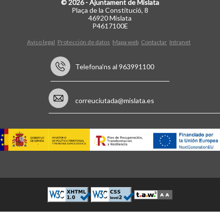
© 2026 - Ajuntament de Mislata
Plaça de la Constitució, 8
46920 Mislata
P4617100E
Aviso legal
Protección de datos
Mapa web
Contactar
Intranet
Telefona'ns al 963991100
correuciutada@mislata.es