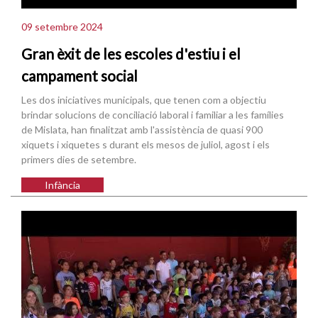
09 setembre 2024
Gran èxit de les escoles d'estiu i el
campament social
Les dos iniciatives municipals, que tenen com a objectiu
brindar solucions de conciliació laboral i familiar a les famílies
de Mislata, han finalitzat amb l'assistència de quasi 900
xiquets i xiquetes s durant els mesos de juliol, agost i els
primers dies de setembre.
Infància