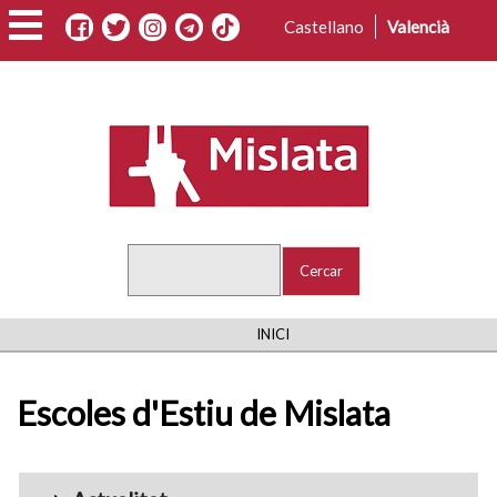
Vés
Castellano
Valencià
al
contingut
Cercar
FIL
INICI
D'ARIADNA
Escoles d'Estiu de Mislata
Menu_Videos