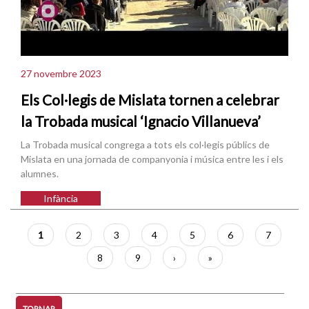
27 novembre 2023
Els Col·legis de Mislata tornen a celebrar
la Trobada musical ‘Ignacio Villanueva’
La Trobada musical congrega a tots els col·legis públics de
Mislata en una jornada de companyonia i música entre les i els
alumnes.
Infància
Paginació
Pàgina
1
Pàgina
2
Pàgina
3
Pàgina
4
Pàgina
5
Pàgina
6
Pàgina
7
actual
Pàgina
8
Pàgina
9
Pàgina
›
Última
»
següent
pàgina
TORNAR