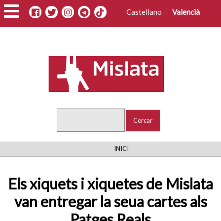
Vés
Castellano
Valencià
al
contingut
Cercar
FIL
INICI
D'ARIADNA
Els xiquets i xiquetes de Mislata
van entregar la seua cartes als
Patges Reals