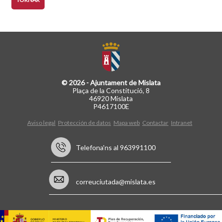
© 2026 - Ajuntament de Mislata
Plaça de la Constitució, 8
46920 Mislata
P4617100E
Aviso legal
Protección de datos
Mapa web
Contactar
Intranet
Telefona'ns al 963991100
correuciutada@mislata.es