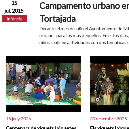
15
Campamento urbano en
jul. 2015
Tortajada
Infància
Durante el mes de julio el Ayuntamiento de 
urbanos para los más pequeños .En estos días,
niños realicen actividades con dos temáticas d
15 juny 2026
30 desembre 2025
Centenars de xiquets i xiquetes
Els xiquets i xiqu