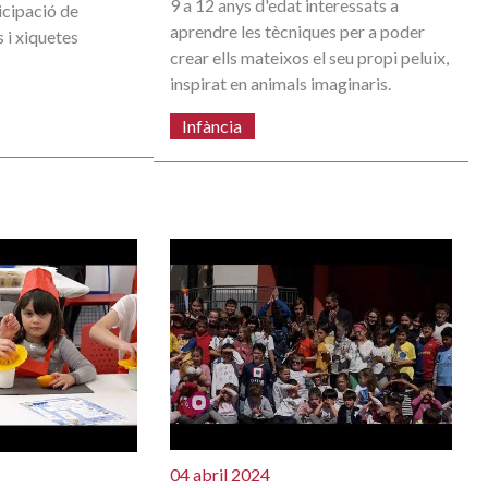
9 a 12 anys d'edat interessats a
icipació de
aprendre les tècniques per a poder
 i xiquetes
crear ells mateixos el seu propi peluix,
inspirat en animals imaginaris.
Infància
04 abril 2024