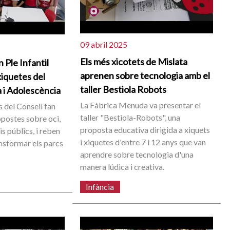
09 abril 2025
Els més xicotets de Mislata
 Ple Infantil
aprenen sobre tecnologia amb el
xiquetes del
taller Bestiola Robots
a i Adolescència
La Fàbrica Menuda va presentar el
s del Consell fan
taller "Bestiola-Robots", una
opostes sobre oci,
proposta educativa dirigida a xiquets
s públics, i reben
i xiquetes d'entre 7 i 12 anys que van
ansformar els parcs
aprendre sobre tecnologia d'una
manera lúdica i creativa.
Infància