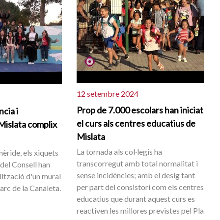
12 setembre 2024
Prop de 7.000 escolars han iniciat
ncia i
el curs als centres educatius de
Mislata complix
Mislata
La tornada als col·legis ha
èride, els xiquets
transcorregut amb total normalitat i
del Consell han
sense incidències; amb el desig tant
alització d'un mural
per part del consistori com els centres
Parc de la Canaleta.
educatius que durant aquest curs es
reactiven les millores previstes pel Pla