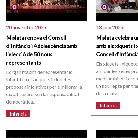
20 novembre 2025
13 juny 2025
Mislata renova el Consell
Mislata celebra un
d’Infància i Adolescència amb
amb els xiquets i 
l'elecció de 50 nous
Consell d'Infànci
representants
Els xiquets i xiquete
arribar les seues pr
L'òrgan màxim de representació
medi ambient i espai
infantil on els xiquets i xiquetes
un nou repte per tr
proposen iniciatives per a millorar la
de la ciutat
ciutat i exercixen la responsabilitat
democràtica..
Infància
Infància