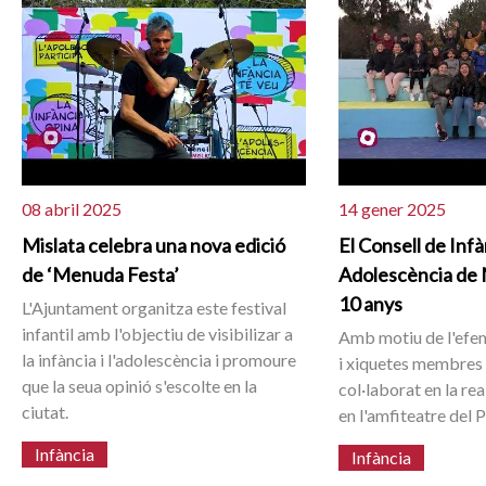
08 abril 2025
14 gener 2025
Mislata celebra una nova edició
El Consell de Infà
de ‘Menuda Festa’
Adolescència de 
10 anys
L'Ajuntament organitza este festival
infantil amb l'objectiu de visibilizar a
Amb motiu de l'efem
la infància i l'adolescència i promoure
i xiquetes membres 
que la seua opinió s'escolte en la
col·laborat en la re
ciutat.
en l'amfiteatre del 
Infància
Infància