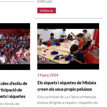
Edificant
Infància
19 juny 2024
Els xiquets i xiquetes de Mislata
oles d'estiu de
creen els seus propis peluixos
rticipació de
ets i xiquetes
Esta activitat de La Fàbrica Menuda
estava dirigida a xiquets i xiquetes de
s d'estiu de