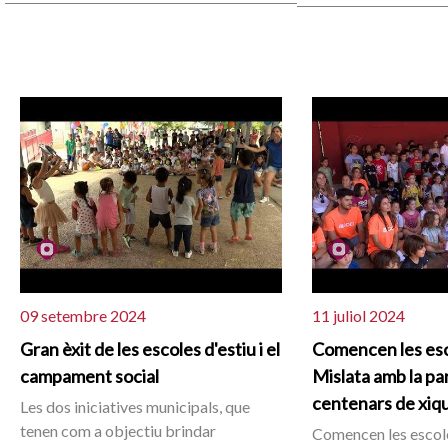
09 setembre 2024
11 juliol 2024
Gran èxit de les escoles d'estiu i el
Comencen les esc
campament social
Mislata amb la pa
centenars de xiqu
Les dos iniciatives municipals, que
tenen com a objectiu brindar
Comencen les escole