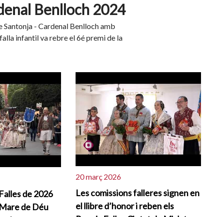
rdenal Benlloch 2024
are Santonja - Cardenal Benlloch amb
lla infantil va rebre el 6é premi de la
20 març 2026
Les comissions falleres signen en
 Falles de 2026
el llibre d’honor i reben els
a Mare de Déu