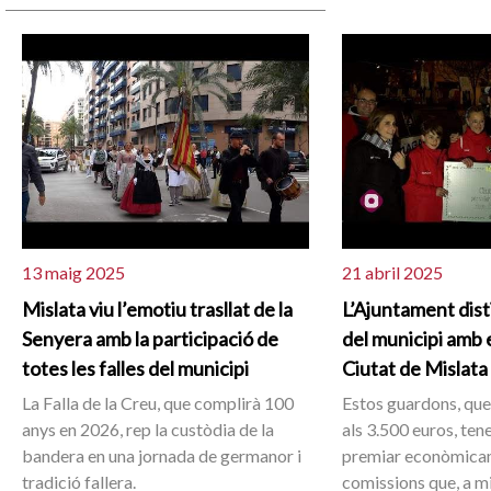
13 maig 2025
21 abril 2025
Mislata viu l’emotiu trasllat de la
L’Ajuntament disti
Senyera amb la participació de
del municipi amb 
totes les falles del municipi
Ciutat de Mislata
La Falla de la Creu, que complirà 100
Estos guardons, que
anys en 2026, rep la custòdia de la
als 3.500 euros, ten
bandera en una jornada de germanor i
premiar econòmicam
tradició fallera.
comissions que, a mi