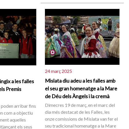
24 març 2025
Mislata diu adeu a les falles amb
ngix a les falles
el seu gran homenatge a la Mare
els Premis
de Déu dels Àngels i la cremà
Dimecres 19 de març, en el marc del
 poden arribar fins
dia més destacat de les Falles, les
en com a objectiu
onze comissions de Mislata van fer el
ent aquelles
seu tradicional homenatge a la Mare
tjançant els seus