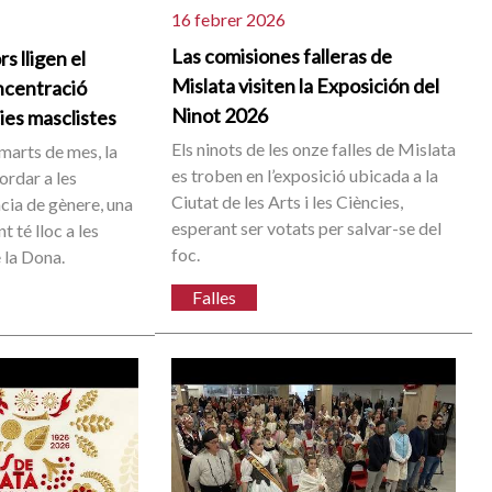
16 febrer 2026
Las comisiones falleras de
s lligen el
Mislata visiten la Exposición del
ncentració
Ninot 2026
cies masclistes
Els ninots de les onze falles de Mislata
arts de mes, la
es troben en l’exposició ubicada a la
ordar a les
Ciutat de les Arts i les Ciències,
ncia de gènere, una
esperant ser votats per salvar-se del
 té lloc a les
foc.
 la Dona.
Falles