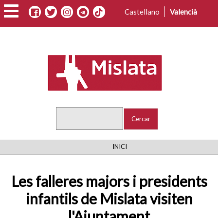
Vés
Castellano
Valencià
al
contingut
Cercar
FIL
INICI
D'ARIADNA
Les falleres majors i presidents
infantils de Mislata visiten
l'Ajuntament