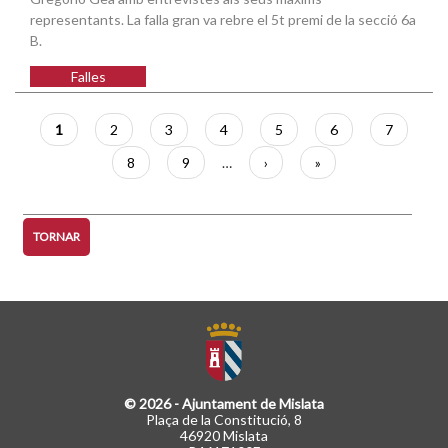
representants. La falla gran va rebre el 5t premi de la secció 6a
B.
Falles
Paginació
Pàgina
1
Pàgina
2
Pàgina
3
Pàgina
4
Pàgina
5
Pàgina
6
Pàgina
7
actual
Pàgina
8
Pàgina
9
…
Pàgina
›
Última
»
següent
pàgina
TORNAR
© 2026 - Ajuntament de Mislata
Plaça de la Constitució, 8
46920 Mislata