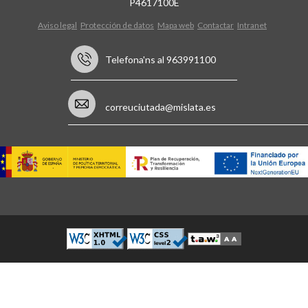
P4617100E
Aviso legal
Protección de datos
Mapa web
Contactar
Intranet
Telefona'ns al 963991100
correuciutada@mislata.es