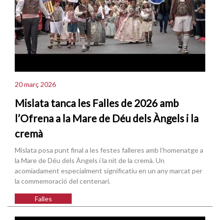
20 març 2026
Mislata tanca les Falles de 2026 amb
l’Ofrena a la Mare de Déu dels Àngels i la
cremà
Mislata posa punt final a les festes falleres amb l’homenatge a
la Mare de Déu dels Àngels i la nit de la cremà. Un
acomiadament especialment significatiu en un any marcat per
la commemoració del centenari.
Falles