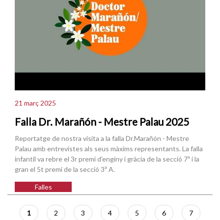
21 març 2025
Falla Dr. Marañón - Mestre Palau 2025
Reportatge de nostra visita a la falla Dr.Marañón - Mestre
Palau amb entrevistes als seus màxims representants. La falla
infantil va rebre el 3r premi d’enginy i gràcia de la secció 7ª i la
gran el 5t premi de la secció 3ª A.
Falles
Paginació
Pàgina
1
Pàgina
2
Pàgina
3
Pàgina
4
Pàgina
5
Pàgina
6
Pàgina
7