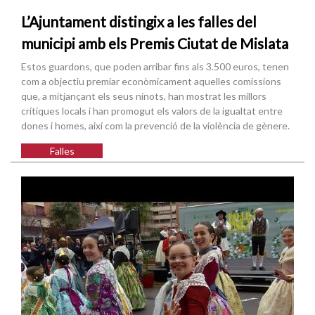
L’Ajuntament distingix a les falles del
municipi amb els Premis Ciutat de Mislata
Estos guardons, que poden arribar fins als 3.500 euros, tenen
com a objectiu premiar econòmicament aquelles comissions
que, a mitjançant els seus ninots, han mostrat les millors
crítiques locals i han promogut els valors de la igualtat entre
dones i homes, així com la prevenció de la violència de gènere.
Falles