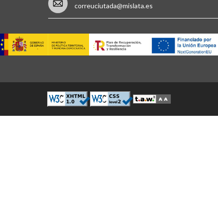
correuciutada@mislata.es