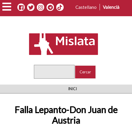
Vés
Castellano
Valencià
al
contingut
Cercar
FIL
INICI
D'ARIADNA
Falla Lepanto-Don Juan de
Austria