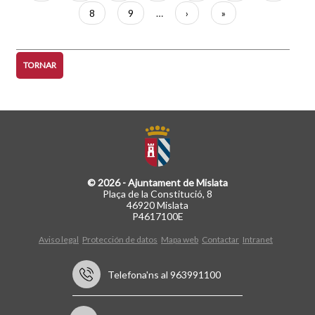
actual
Pàgina
8
Pàgina
9
…
Pàgina
›
Última
»
següent
pàgina
TORNAR
© 2026 - Ajuntament de Mislata
Plaça de la Constitució, 8
46920 Mislata
P4617100E
Aviso legal
Protección de datos
Mapa web
Contactar
Intranet
Telefona'ns al 963991100