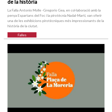
de la història
La Falla Antonio Molle -Gregorio Gea, en col·laboració amb la
penya Espartans del Foc i la pirotècnia Nadal-Martí, van oferir
una de les exhibicions pirotècniques més impressionants de la
història de la ciutat.
Falles