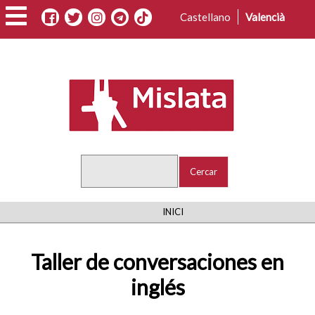
Vés
Castellano
Valencià
al
contingut
Cercar
FIL
INICI
D'ARIADNA
Taller de conversaciones en
inglés