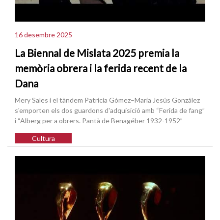
16 desembre 2025
La Biennal de Mislata 2025 premia la
memòria obrera i la ferida recent de la
Dana
Mery Sales i el tàndem Patricia Gómez–María Jesús González
s'emporten els dos guardons d'adquisició amb “Ferida de fang”
i “Alberg per a obrers. Pantà de Benagéber 1932-1952”
Cultura