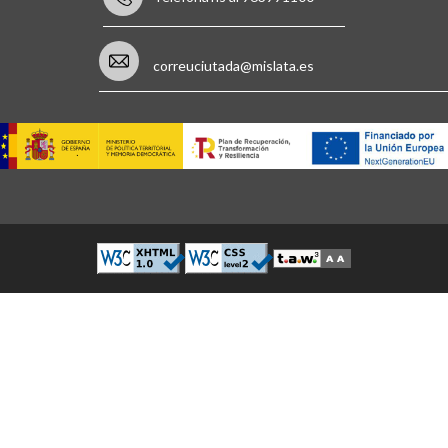
correuciutada@mislata.es