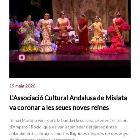
19 maig 2026
L'Associació Cultural Andalusa de Mislata
va coronar a les seues noves reines
Inma i Martina van rebre la banda i la corona, prenent el relleu
d'Amparo i Rocío, que es van acomiadar del càrrec entre
aplaudiments, abraços i moltes llàgrimes després de dos anys
de lliurament, carinyo i compromís.