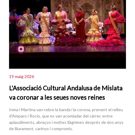
19 maig 2026
L'Associació Cultural Andalusa de Mislata
va coronar a les seues noves reines
Inma i Martina van rebre la banda i la corona, prenent el relleu
d'Amparo i Rocío, que es van acomiadar del càrrec entre
aplaudiments, abraços i moltes llàgrimes després de dos anys
de lliurament, carinyo i compromís.