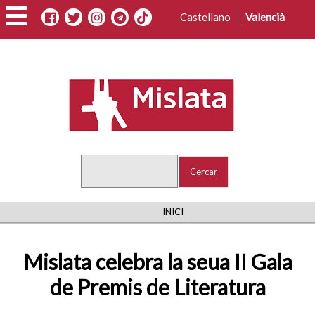
Vés
Castellano
Valencià
al
contingut
Cercar
FIL
INICI
D'ARIADNA
Mislata celebra la seua II Gala
de Premis de Literatura