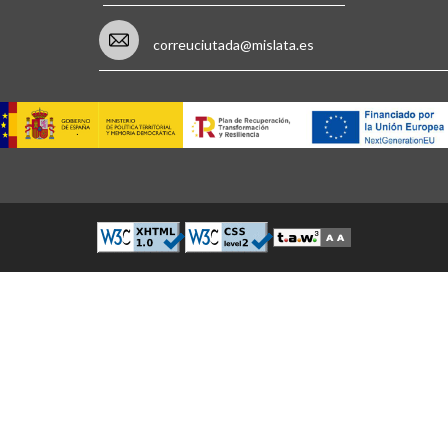
correuciutada@mislata.es