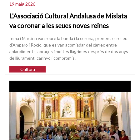
19 maig 2026
L'Associació Cultural Andalusa de Mislata
va coronar a les seues noves reines
Inma i Martina van rebre la banda i la corona, prenent el relleu
d'Amparo i Rocío, que es van acomiadar del càrrec entre
aplaudiments, abraços i moltes llàgrimes després de dos anys
de lliurament, carinyo i compromís.
Cultura