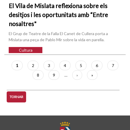
El Vila de Mislata reflexiona sobre els
desitjos i les oportunitats amb “Entre
nosaltres"
El Grup de Teatre de la Falla El Canet de Cullera porta a
Mislata una peça de Pablo Mir sobre la vida en parella.
Cultura
Paginació
Pàgina
1
Pàgina
2
Pàgina
3
Pàgina
4
Pàgina
5
Pàgina
6
Pàgina
7
actual
Pàgina
8
Pàgina
9
…
Pàgina
›
Última
»
següent
pàgina
TORNAR