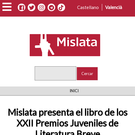
Vés
Castellano
Valencià
al
contingut
Cercar
FIL
INICI
D'ARIADNA
Mislata presenta el libro de los
XXII Premios Juveniles de
Literatura Breve