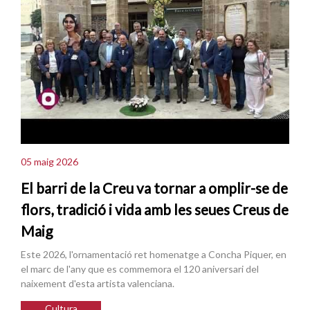
05 maig 2026
El barri de la Creu va tornar a omplir-se de
flors, tradició i vida amb les seues Creus de
Maig
Este 2026, l'ornamentació ret homenatge a Concha Piquer, en
el marc de l'any que es commemora el 120 aniversari del
naixement d'esta artista valenciana.
Cultura