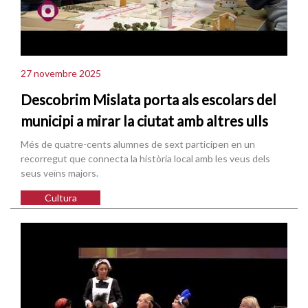
27 novembre 2025
Descobrim Mislata porta als escolars del
municipi a mirar la ciutat amb altres ulls
Més de quatre-cents alumnes de sext participen en un
recorregut que connecta la història local amb les veus dels
seus veïns majors.
Cultura