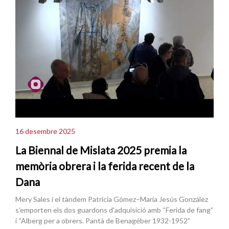
16 desembre 2025
La Biennal de Mislata 2025 premia la
memòria obrera i la ferida recent de la
Dana
Mery Sales i el tàndem Patricia Gómez–María Jesús González
s'emporten els dos guardons d'adquisició amb “Ferida de fang”
i “Alberg per a obrers. Pantà de Benagéber 1932-1952”