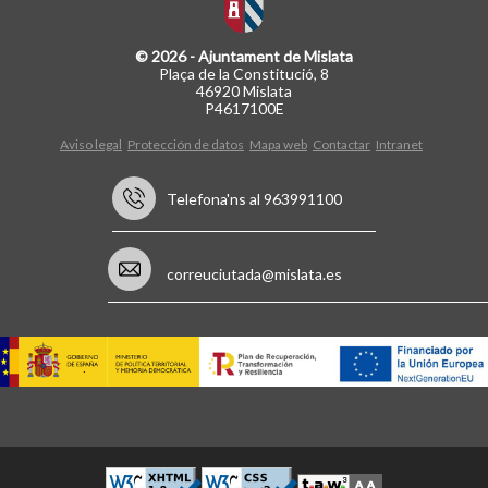
© 2026 - Ajuntament de Mislata
Plaça de la Constitució, 8
46920 Mislata
P4617100E
Aviso legal
Protección de datos
Mapa web
Contactar
Intranet
Telefona'ns al 963991100
correuciutada@mislata.es