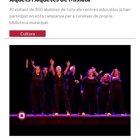
Al voltant de 850 alumnes de tots els centres educatius ja han
participat en esta campanya per a conéixer de prop la
biblioteca municipal.
Cultura