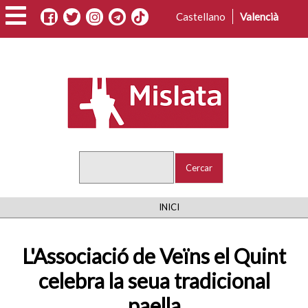
Vés
Castellano
Valencià
al
contingut
Cercar
FIL
INICI
D'ARIADNA
L'Associació de Veïns el Quint
celebra la seua tradicional
paella