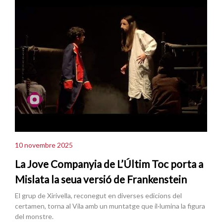
10 novembre 2025
La Jove Companyia de L’Últim Toc porta a
Mislata la seua versió de Frankenstein
El grup de Xirivella, reconegut en diverses edicions del
certamen, torna al Vila amb un muntatge que il·lumina la figura
del monstre.