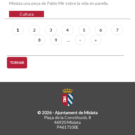
Mislata una peça de Pablo Mir sobre la vida en parella.
Cultura
Paginació
Pàgina
1
Pàgina
2
Pàgina
3
Pàgina
4
Pàgina
5
Pàgina
6
Pàgina
7
actual
Pàgina
8
Pàgina
9
…
Pàgina
›
Última
»
següent
pàgina
TORNAR
© 2026 - Ajuntament de Mislata
Plaça de la Constitució, 8
46920 Mislata
P4617100E