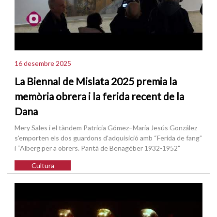
16 desembre 2025
La Biennal de Mislata 2025 premia la
memòria obrera i la ferida recent de la
Dana
Mery Sales i el tàndem Patricia Gómez–María Jesús González
s'emporten els dos guardons d'adquisició amb “Ferida de fang”
i “Alberg per a obrers. Pantà de Benagéber 1932-1952”
Cultura