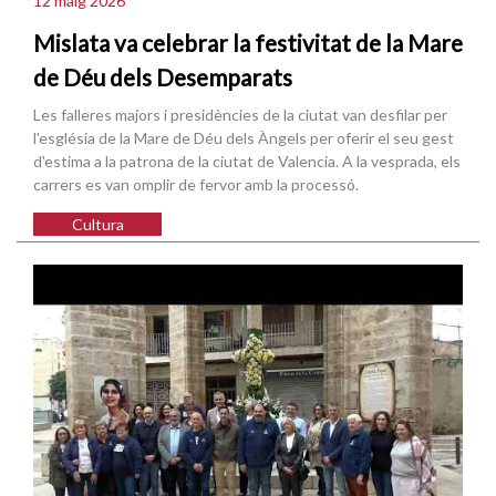
12 maig 2026
Mislata va celebrar la festivitat de la Mare
de Déu dels Desemparats
Les falleres majors i presidències de la ciutat van desfilar per
l'església de la Mare de Déu dels Àngels per oferir el seu gest
d'estima a la patrona de la ciutat de Valencia. A la vesprada, els
carrers es van omplir de fervor amb la processó.
Cultura