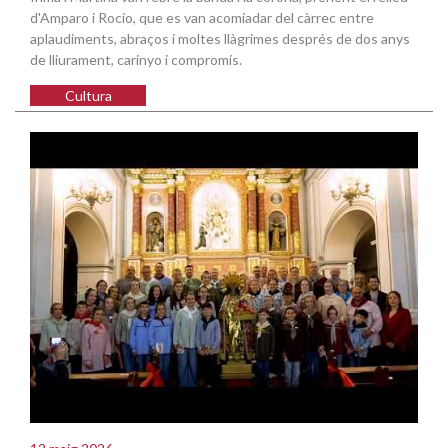
d'Amparo i Rocío, que es van acomiadar del càrrec entre
aplaudiments, abraços i moltes llàgrimes després de dos anys
de lliurament, carinyo i compromís.
Cultura