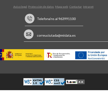
Aviso legal
Protección de datos
Mapa web
Contactar
Intranet
Telefona'ns al 963991100
correuciutada@mislata.es