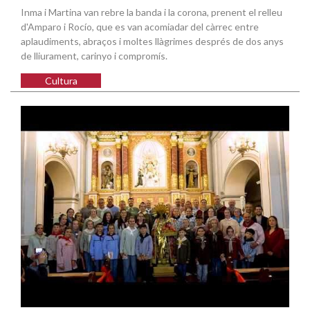
Inma i Martina van rebre la banda i la corona, prenent el relleu
d'Amparo i Rocío, que es van acomiadar del càrrec entre
aplaudiments, abraços i moltes llàgrimes després de dos anys
de lliurament, carinyo i compromís.
Cultura