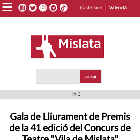
Vés
Castellano
Valencià
al
contingut
Cercar
FIL
INICI
D'ARIADNA
Gala de Lliurament de Premis
de la 41 edició del Concurs de
Teatre "Vila de Mislata"