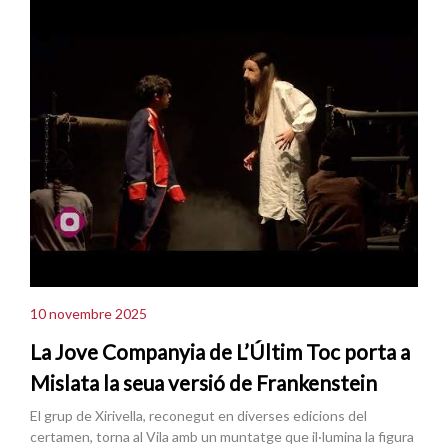
10 novembre 2025
La Jove Companyia de L’Últim Toc porta a
Mislata la seua versió de Frankenstein
El grup de Xirivella, reconegut en diverses edicions del
certamen, torna al Vila amb un muntatge que il·lumina la figura