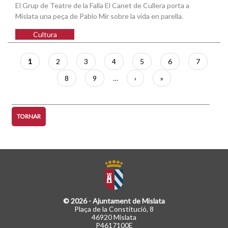
El Grup de Teatre de la Falla El Canet de Cullera porta a
Mislata una peça de Pablo Mir sobre la vida en parella.
Cultura
Paginació
Pàgina
1
Pàgina
2
Pàgina
3
Pàgina
4
Pàgina
5
Pàgina
6
Pàgina
7
actual
Pàgina
8
Pàgina
9
…
Pàgina
›
Última
»
següent
pàgina
TORNAR
© 2026 - Ajuntament de Mislata
Plaça de la Constitució, 8
46920 Mislata
P4617100E