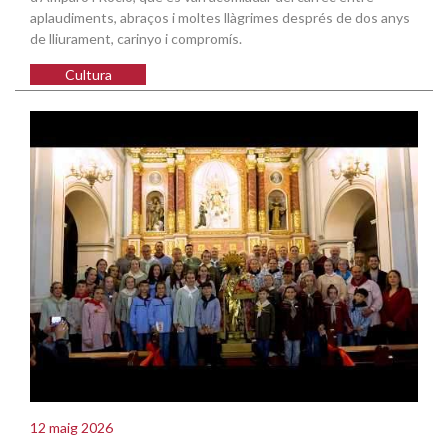
aplaudiments, abraços i moltes llàgrimes després de dos anys
de lliurament, carinyo i compromís.
Cultura
12 maig 2026