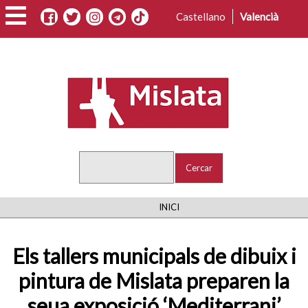
Vés
Castellano
Valencià
al
contingut
Cercar
FIL
INICI
D'ARIADNA
Els tallers municipals de dibuix i
pintura de Mislata preparen la
seua exposició ‘Mediterrani’