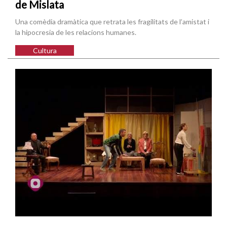
de Mislata
Una comèdia dramàtica que retrata les fragilitats de l’amistat i
la hipocresia de les relacions humanes.
Cultura