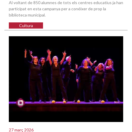
Al voltant de 850 alumnes de tots els centres educatius ja han
participat en esta campanya per a conéixer de prop la
biblioteca municipal.
Cultura
27 març 2026