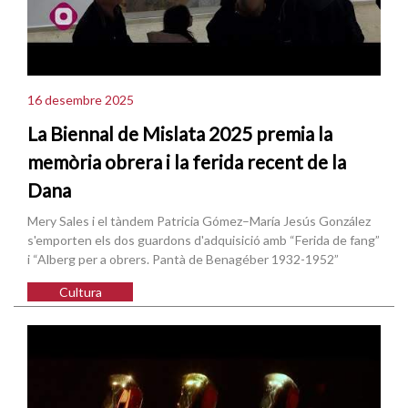
16 desembre 2025
La Biennal de Mislata 2025 premia la
memòria obrera i la ferida recent de la
Dana
Mery Sales i el tàndem Patricia Gómez–María Jesús González
s'emporten els dos guardons d'adquisició amb “Ferida de fang”
i “Alberg per a obrers. Pantà de Benagéber 1932-1952”
Cultura