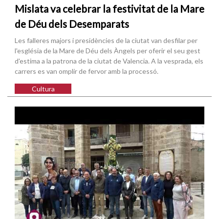
Mislata va celebrar la festivitat de la Mare
de Déu dels Desemparats
Les falleres majors i presidències de la ciutat van desfilar per
l'església de la Mare de Déu dels Àngels per oferir el seu gest
d'estima a la patrona de la ciutat de Valencia. A la vesprada, els
carrers es van omplir de fervor amb la processó.
Cultura