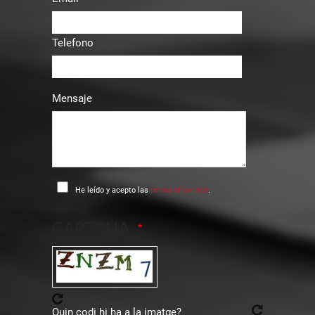
Telefono
Mensaje
He leído y acepto las
terms of service
.
CAPTCHA
Quin codi hi ha a la imatge?