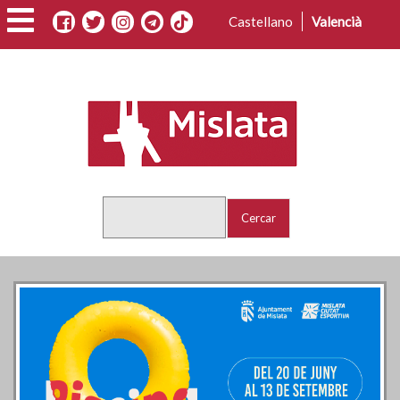
Vés
Castellano
Valencià
al
contingut
Cercar