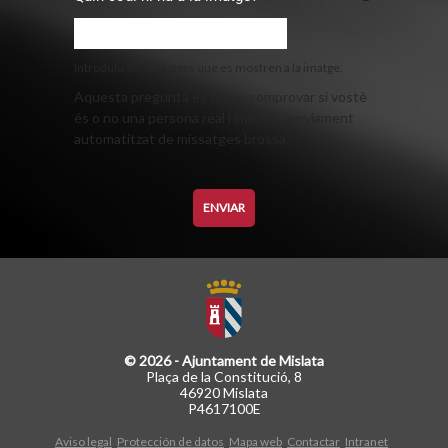
Introduïu els caràcters que es mostren a la imatge.
Aquesta pregunta es fa per comprovar si vostè
és o no una persona real i impedir l'enviament
automatitzat de missatges brossa.
© 2026 - Ajuntament de Mislata
Plaça de la Constitució, 8
46920 Mislata
P4617100E
Aviso legal
Protección de datos
Mapa web
Contactar
Intranet