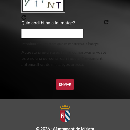
Quin codi hi ha a la imatge?
Introduïu els caràcters que es mostren a la imatge.
Aquesta pregunta es fa per comprovar si vostè
és o no una persona real i impedir l'enviament
automatitzat de missatges brossa.
© 2026 - Ajuntament de Mislata