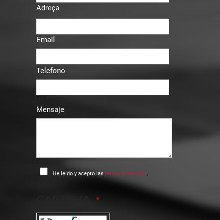
Adreça
Email
Telefono
Mensaje
He leído y acepto las
terms of service
.
CAPTCHA