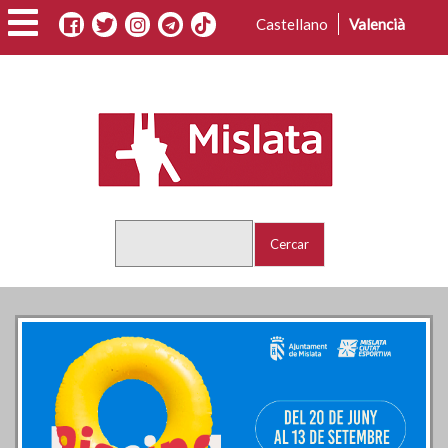
Vés
Castellano
Valencià
al
contingut
Cercar