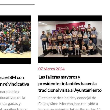
07 Marzo 2024
Las falleras mayores y
ra el 8M con
presidentes infantiles hacen la
 reivindicativa
tradicional visita al Ayuntamiento
maria de los
educativos de la
El teniente de alcalde y concejal de
 encargadas y
Fallas, Ximo Moreno, han recibido a
el manifiesto por
los representantes infantiles de las 11