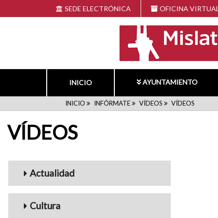
Pasar
SEDE ELECTRÓNICA
OFICINA VIRTUA
al
contenido
principal
AYUNTAMIENTO
INICIO
RUTA
INICIO
INFÓRMATE
VÍDEOS
VÍDEOS
VÍDEOS
DE
NAVEGACIÓN
Menu_Videos
Actualidad
Cultura