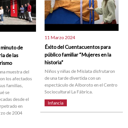
11 Marzo 2024
Éxito del Cuentacuentos para
n minuto de
público familiar “Mujeres en la
ia de las
historia”
orismo
Niños y niñas de Mislata disfrutaron
una muestra del
de una tarde divertida con un
con los afectados
espectáculo de Alboroto en el Centro
sus familias,
Sociocultural La Fábrica.
ué se
cadas desde el
Infancia
erpetrado en
rzo de 2004