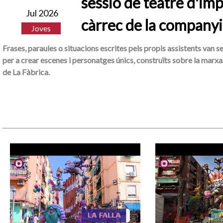
sessió de teatre d'imp
Jul 2026
càrrec de la companyi
Joves
Frases, paraules o situacions escrites pels propis assistents van s
per a crear escenes i personatges únics, construïts sobre la marxa 
de La Fàbrica.