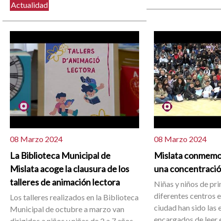
Actualidad
08 Marzo 2024
08 Marzo 2024
La Biblioteca Municipal de
Mislata conmemo
Mislata acoge la clausura de los
una concentración
talleres de animación lectora
Niñas y niños de pri
diferentes centros 
Los talleres realizados en la Biblioteca
ciudad han sido las
Municipal de octubre a marzo van
encargados de leer 
dirigidos a niños y niñas de 2 a 7 años