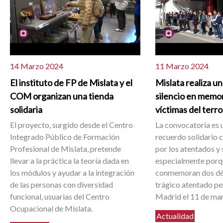
14 Marzo 2024
11 Marzo 2024
El instituto de FP de Mislata y el
Mislata realiza u
COM organizan una tienda
silencio en memor
solidaria
víctimas del terr
El proyecto, surgido desde el Centro
La convocatoria es 
Integrado Público de Formación
recuerdo solidario 
Profesional de Mislata, pretende
por los atentados y 
llevar a la práctica la teoría dada en
especialmente porq
los módulos y ayudar a la integración
conmemoran dos dé
de las personas con diversidad
trágico atentado p
funcional, usuarias del Centro
Madrid el 11 de ma
Ocupacional de Mislata.
Actualidad