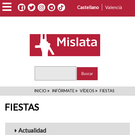
Pasar
Castellano
Valencià
al
contenido
principal
Buscar
RUTA
INICIO
INFÓRMATE
VÍDEOS
FIESTAS
DE
FIESTAS
NAVEGACIÓN
Menu_Videos
Actualidad