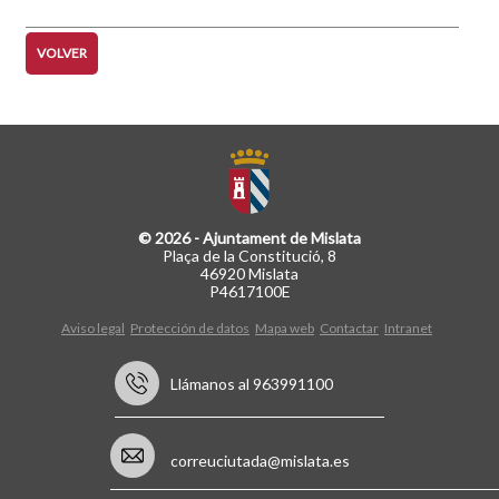
VOLVER
© 2026 - Ajuntament de Mislata
Plaça de la Constitució, 8
46920 Mislata
P4617100E
Aviso legal
Protección de datos
Mapa web
Contactar
Intranet
Llámanos al 963991100
correuciutada@mislata.es