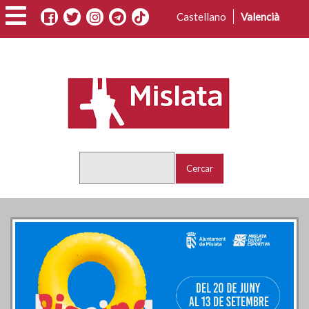
Vés
Castellano
Valencià
al
contingut
Cercar