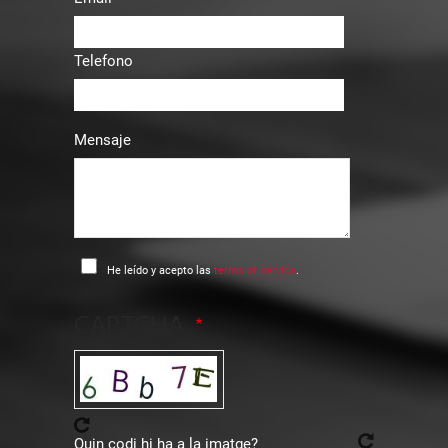
Telefono
Mensaje
He leído y acepto las
terms of service
.
CAPTCHA
Quin codi hi ha a la imatge?