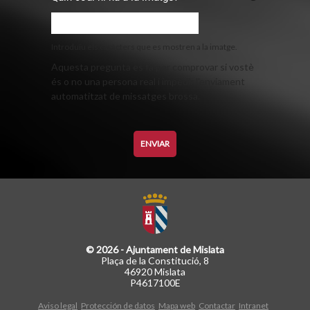
Introduïu els caràcters que es mostren a la imatge.
Aquesta pregunta es fa per comprovar si vostè
és o no una persona real i impedir l'enviament
automatitzat de missatges brossa.
© 2026 - Ajuntament de Mislata
Plaça de la Constitució, 8
46920 Mislata
P4617100E
Aviso legal
Protección de datos
Mapa web
Contactar
Intranet