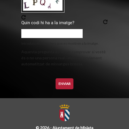
Quin codi hi ha a la imatge?
Introduïu els caràcters que es mostren a la imatge.
Aquesta pregunta es fa per comprovar si vostè
és o no una persona real i impedir l'enviament
automatitzat de missatges brossa.
© 2026 - Ajuntament de Mislata