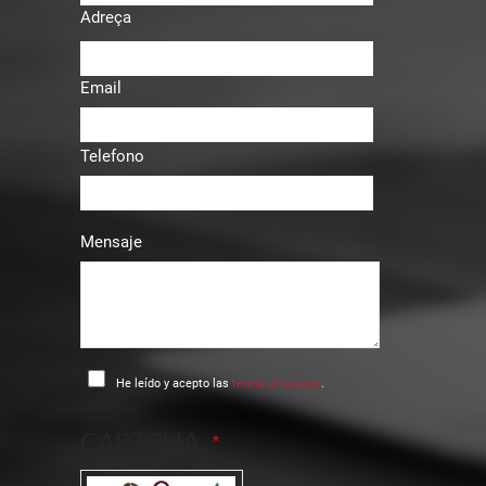
Adreça
Email
Telefono
Mensaje
He leído y acepto las
terms of service
.
CAPTCHA