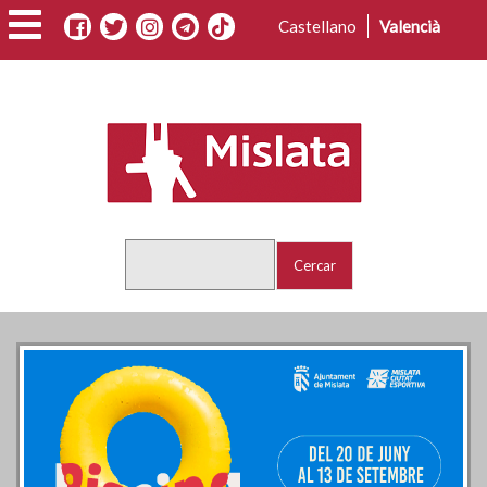
Vés
Castellano
Valencià
al
contingut
Cercar