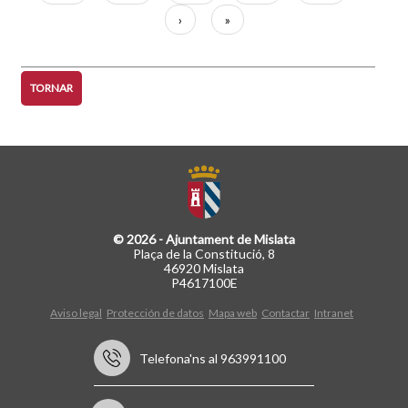
actual
Pàgina
›
Última
»
següent
pàgina
TORNAR
© 2026 - Ajuntament de Mislata
Plaça de la Constitució, 8
46920 Mislata
P4617100E
Aviso legal
Protección de datos
Mapa web
Contactar
Intranet
Telefona'ns al 963991100