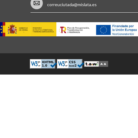
correuciutada@mislata.es