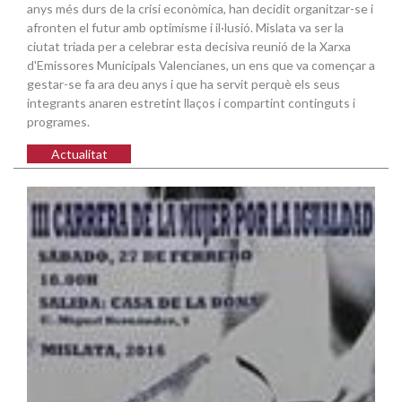
anys més durs de la crisi econòmica, han decidit organitzar-se i
afronten el futur amb optimisme i il·lusió. Mislata va ser la
ciutat triada per a celebrar esta decisiva reunió de la Xarxa
d'Emissores Municipals Valencianes, un ens que va començar a
gestar-se fa ara deu anys i que ha servit perquè els seus
integrants anaren estretint llaços i compartint continguts i
programes.
Actualitat