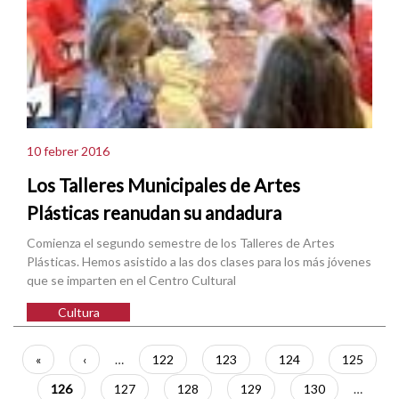
10 febrer 2016
Los Talleres Municipales de Artes
Plásticas reanudan su andadura
Comienza el segundo semestre de los Talleres de Artes
Plásticas. Hemos asistido a las dos clases para los más jóvenes
que se imparten en el Centro Cultural
Cultura
Paginació
Primera
«
Pàgina
‹
…
Pàgina
122
Pàgina
123
Pàgina
124
Pàgina
125
pàgina
anterior
Pàgina
126
Pàgina
127
Pàgina
128
Pàgina
129
Pàgina
130
…