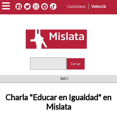
Vés
Castellano
Valencià
al
contingut
Cercar
FIL
INICI
D'ARIADNA
Charla "Educar en Igualdad" en
Mislata