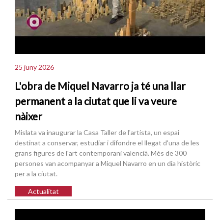
25 juny 2026
L'obra de Miquel Navarro ja té una llar
permanent a la ciutat que li va veure
nàixer
Mislata va inaugurar la Casa Taller de l'artista, un espai
destinat a conservar, estudiar i difondre el llegat d'una de les
grans figures de l'art contemporani valencià. Més de 300
persones van acompanyar a Miquel Navarro en un dia històric
per a la ciutat.
Actualitat