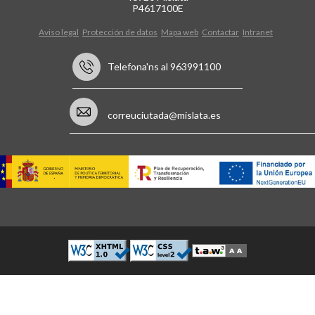
P4617100E
Aviso legal
Protección de datos
Mapa web
Contactar
Intranet
Telefona'ns al 963991100
correuciutada@mislata.es