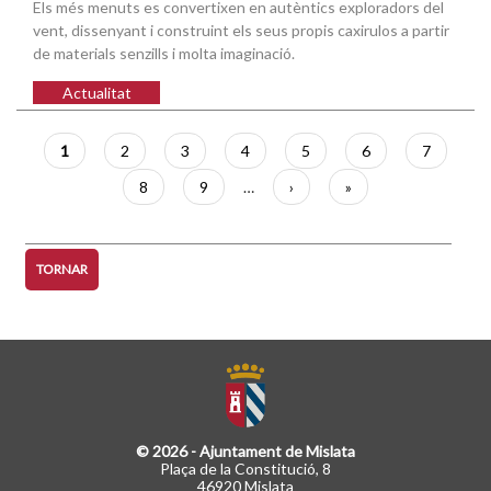
Els més menuts es convertixen en autèntics exploradors del
vent, dissenyant i construint els seus propis caxirulos a partir
de materials senzills i molta imaginació.
Actualitat
Paginació
Pàgina
1
Pàgina
2
Pàgina
3
Pàgina
4
Pàgina
5
Pàgina
6
Pàgina
7
actual
Pàgina
8
Pàgina
9
…
Pàgina
›
Última
»
següent
pàgina
TORNAR
© 2026 - Ajuntament de Mislata
Plaça de la Constitució, 8
46920 Mislata