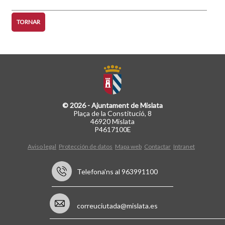
TORNAR
© 2026 - Ajuntament de Mislata
Plaça de la Constitució, 8
46920 Mislata
P4617100E
Aviso legal
Protección de datos
Mapa web
Contactar
Intranet
Telefona'ns al 963991100
correuciutada@mislata.es