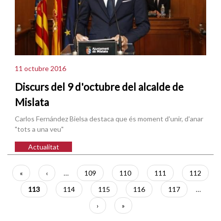
11 octubre 2016
Discurs del 9 d'octubre del alcalde de
Mislata
Carlos Fernández Bielsa destaca que és moment d'unir, d'anar
"tots a una veu"
Actualitat
Paginació
Primera
«
Pàgina
‹
…
Pàgina
109
Pàgina
110
Pàgina
111
Pàgina
112
pàgina
anterior
Pàgina
113
Pàgina
114
Pàgina
115
Pàgina
116
Pàgina
117
…
actual
Pàgina
›
Última
»
següent
pàgina