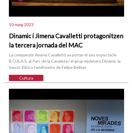
10 maig 2023
Dinamic i Jimena Cavalletti protagonitzen
la tercera jornada del MAC
La companyia Jimena Cavalletti va portar el seu espectacle
B.O.B.A.S. al Parc de la Canaleta i el grup mislatero Dinamic la
funció Kibô a l'amfiteatre de Felipe Bellver
Cultura