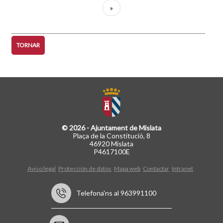
actual
següent
Última
»
pàgina
TORNAR
© 2026 - Ajuntament de Mislata
Plaça de la Constitució, 8
46920 Mislata
P4617100E
Aviso legal
Protección de datos
Mapa web
Contactar
Intranet
Telefona'ns al 963991100