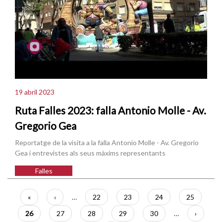
19 abril 2023
Ruta Falles 2023: falla Antonio Molle - Av.
Gregorio Gea
Reportatge de la visita a la falla Antonio Molle - Av. Gregorio
Gea i entrevistes als seus màxims representants
Falles
Paginació
Primera
«
Pàgina
‹
…
Pàgina
22
Pàgina
23
Pàgina
24
Pàgina
25
pàgina
anterior
Pàgina
26
Pàgina
27
Pàgina
28
Pàgina
29
Pàgina
30
…
Pàgina
›