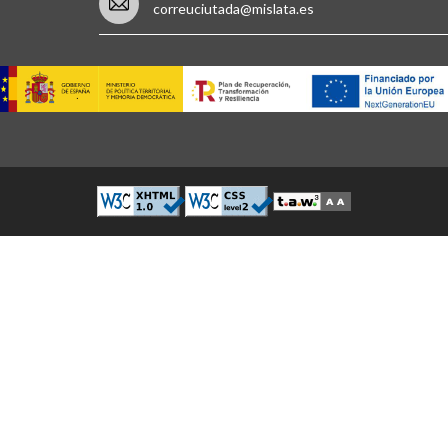
correuciutada@mislata.es