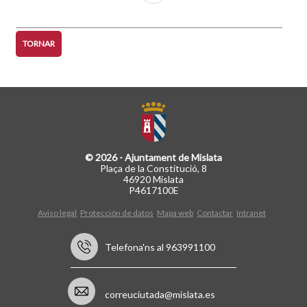
pàgina
TORNAR
© 2026 - Ajuntament de Mislata
Plaça de la Constitució, 8
46920 Mislata
P4617100E
Aviso legal
Protección de datos
Mapa web
Contactar
Intranet
Telefona'ns al 963991100
correuciutada@mislata.es