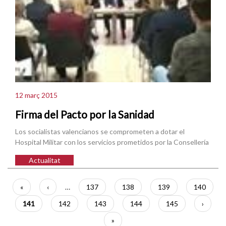
12 març 2015
Firma del Pacto por la Sanidad
Los socialistas valencianos se comprometen a dotar el
Hospital Militar con los servicios prometidos por la Consellería
Actualitat
Paginació
Primera
«
Pàgina
‹
…
Pàgina
137
Pàgina
138
Pàgina
139
Pàgina
140
pàgina
anterior
Pàgina
141
Pàgina
142
Pàgina
143
Pàgina
144
Pàgina
145
Pàgina
›
actual
següen
Última
»