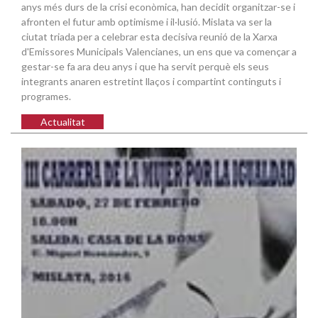
anys més durs de la crisi econòmica, han decidit organitzar-se i
afronten el futur amb optimisme i il·lusió. Mislata va ser la
ciutat triada per a celebrar esta decisiva reunió de la Xarxa
d'Emissores Municipals Valencianes, un ens que va començar a
gestar-se fa ara deu anys i que ha servit perquè els seus
integrants anaren estretint llaços i compartint continguts i
programes.
Actualitat