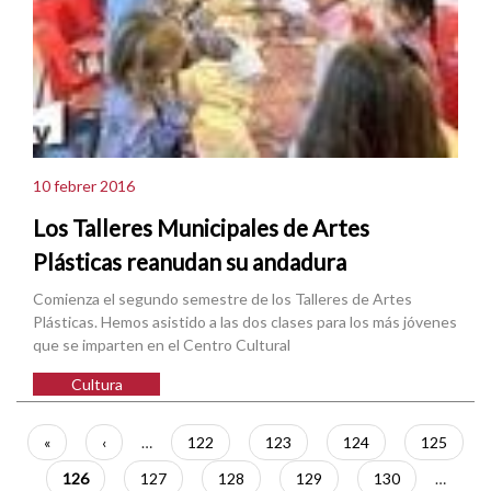
10 febrer 2016
Los Talleres Municipales de Artes
Plásticas reanudan su andadura
Comienza el segundo semestre de los Talleres de Artes
Plásticas. Hemos asistido a las dos clases para los más jóvenes
que se imparten en el Centro Cultural
Cultura
Paginació
Primera
«
Pàgina
‹
…
Pàgina
122
Pàgina
123
Pàgina
124
Pàgina
125
pàgina
anterior
Pàgina
126
Pàgina
127
Pàgina
128
Pàgina
129
Pàgina
130
…