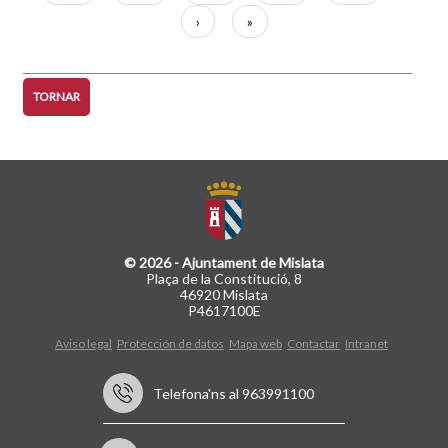
actual
Pàgina
›
Última
»
següent
pàgina
TORNAR
© 2026 - Ajuntament de Mislata
Plaça de la Constitució, 8
46920 Mislata
P4617100E
Aviso legal
Protección de datos
Mapa web
Contactar
Intranet
Telefona'ns al 963991100