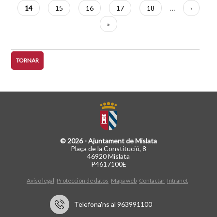
pàgina
anterior
Pàgina
14
Pàgina
15
Pàgina
16
Pàgina
17
Pàgina
18
…
Pàgina
›
actual
següent
Última
»
pàgina
TORNAR
© 2026 - Ajuntament de Mislata
Plaça de la Constitució, 8
46920 Mislata
P4617100E
Aviso legal
Protección de datos
Mapa web
Contactar
Intranet
Telefona'ns al 963991100