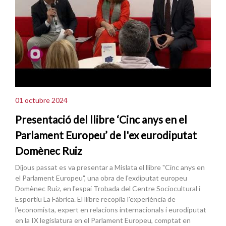
01 octubre 2024
Presentació del llibre ‘Cinc anys en el
Parlament Europeu’ de l'ex eurodiputat
Domènec Ruiz
Dijous passat es va presentar a Mislata el llibre "Cinc anys en
el Parlament Europeu", una obra de l'exdiputat europeu
Domènec Ruiz, en l'espai Trobada del Centre Sociocultural i
Esportiu La Fàbrica. El llibre recopila l'experiència de
l'economista, expert en relacions internacionals i eurodiputat
en la IX legislatura en el Parlament Europeu, comptat en