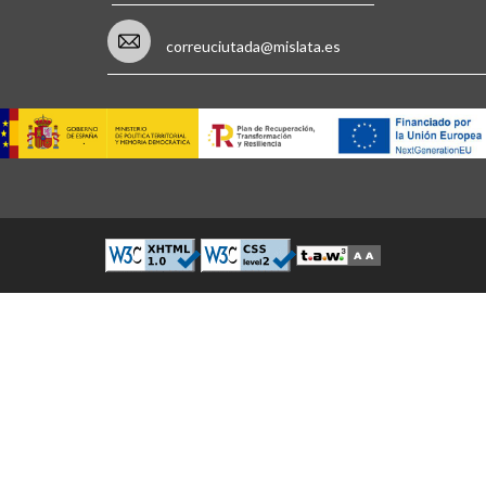
correuciutada@mislata.es