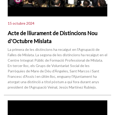
15 octubre 2024
Acte de lliurament de Distincions Nou
d'Octubre Mislata
La primera de les distincions ha recaigut en l'Agrupació de
Falles de Mislata. La segona de les distincions ha recaigut en el
Centre Integrat Públic de Formació Professional de Mislata.
En tercer lloc, els Grups de Voluntariat Social de les
Parròquies de Mare de Déu d'Ángeles, Sant Marcos i Sant
Francesc d'Assís i en últim lloc, enguany l'Ajuntament ha
atorgat una distinció a títol pòstum a qui fora durant anys
president de l'Agrupació Veïnal, Jesús Martínez Rubiejo.