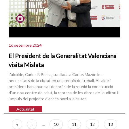
16 setembre 2024
El President de la Generalitat Valenciana
visita Mislata
L'alcalde, Carlos F. Bielsa, trasllada a Carlos Mazón les
necessitats de la ciutat en una reunió de treball. Alcalde i
president han anunciat després de la reunió la construcció
d'un nou centre de salut, la represa de les obres de l'auditori i
l'impuls del projecte d'accés nord a la ciutat.
Actualitat
Paginació
Primera
«
Pàgina
‹
…
Pàgina
10
Pàgina
11
Pàgina
12
Pàgina
13