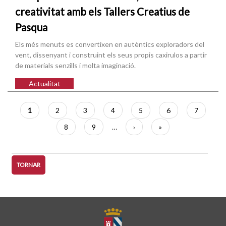
creativitat amb els Tallers Creatius de
Pasqua
Els més menuts es convertixen en autèntics exploradors del
vent, dissenyant i construint els seus propis caxirulos a partir
de materials senzills i molta imaginació.
Actualitat
Paginació
Pàgina
1
Pàgina
2
Pàgina
3
Pàgina
4
Pàgina
5
Pàgina
6
Pàgina
7
actual
Pàgina
8
Pàgina
9
…
Pàgina
›
Última
»
següent
pàgina
TORNAR