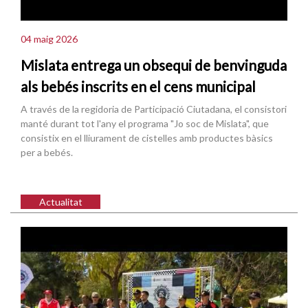
04 maig 2026
Mislata entrega un obsequi de benvinguda
als bebés inscrits en el cens municipal
A través de la regidoria de Participació Ciutadana, el consistori
manté durant tot l'any el programa "Jo soc de Mislata", que
consistix en el lliurament de cistelles amb productes bàsics
per a bebés.
Actualitat