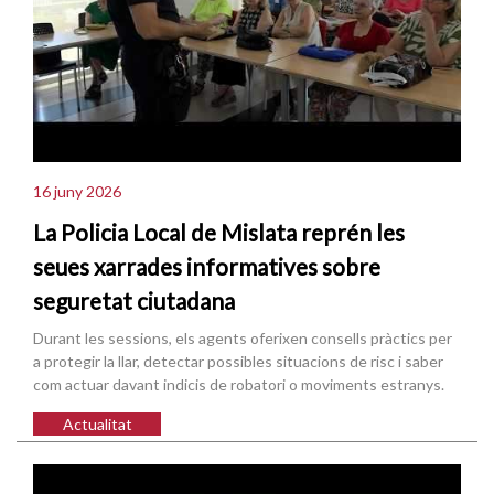
16 juny 2026
La Policia Local de Mislata reprén les
seues xarrades informatives sobre
seguretat ciutadana
Durant les sessions, els agents oferixen consells pràctics per
a protegir la llar, detectar possibles situacions de risc i saber
com actuar davant indicis de robatori o moviments estranys.
Actualitat