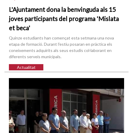
L'Ajuntament dona la benvinguda als 15
joves participants del programa 'Mislata
et beca'
Quinze estudiants han començat esta setmana una nova
etapa de formació. Durant l'estiu posaran en pràctica els
coneixements adquirits als seus estudis col·laborant en
diferents serveis municipals.
Actualitat