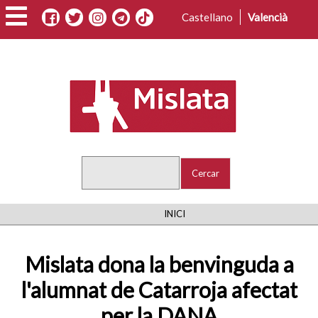
Vés
Castellano
Valencià
al
contingut
Cercar
FIL
INICI
D'ARIADNA
Mislata dona la benvinguda a
l'alumnat de Catarroja afectat
per la DANA