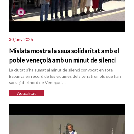
30 juny 2026
Mislata mostra la seua solidaritat amb el
poble veneçolà amb un minut de silenci
La ciutat s'ha sumat al minut de silenci convocat en tota
Espanya en record de les víctimes dels terratrémols que han
sacsejat el nord de Veneçuela.
Actualitat