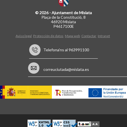
© 2026 - Ajuntament de Mislata
Plaça de la Constitució, 8
46920 Mislata
P4617100E
Aviso legal
Protección de datos
Mapa web
Contactar
Intranet
Telefona'ns al 963991100
correuciutada@mislata.es