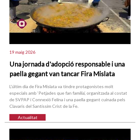
19 maig 2026
Una jornada d'adopció responsable i una
paella gegant van tancar Fira Mislata
L'últim dia de Fira Mislata va tindre protagonistes molt
especials amb ‘Petjades que fan família’, organitzada al costat
de SVPAP i Connexió Felina i una paella gegant cuinada pels
Clavaris del Santíssim Crist de la Fe.
Actualitat