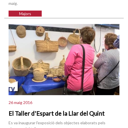
maig.
Majors
26 maig 2016
El Taller d'Espart de la Llar del Quint
Es va inaugurar l'exposició dels objectes elaborats pels