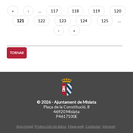
Paginació
Primera
«
Pàgina
‹
…
Pàgina
117
Pàgina
118
Pàgina
119
Pàgina
120
pàgina
anterior
Pàgina
121
Pàgina
122
Pàgina
123
Pàgina
124
Pàgina
125
…
actual
Pàgina
›
Última
»
següent
pàgina
TORNAR
© 2026 - Ajuntament de Mislata
Plaça de la Constitució, 8
46920 Mislata
P4617100E
Aviso legal
Protección de datos
Mapa web
Contactar
Intranet