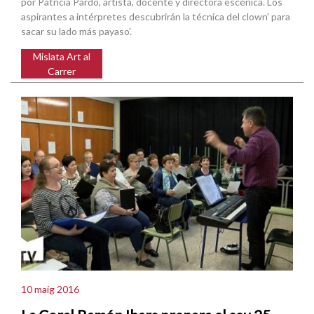
por Patricia Pardo, artista, docente y directora escénica. Los
aspirantes a intérpretes descubrirán la técnica del clown' para
sacar su lado más payaso'.
Mislata Art al
Carrer
10 maig 2016