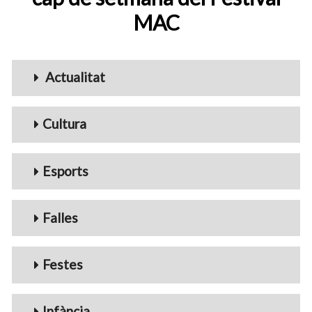
MAC
Menu_Videos
Actualitat
Cultura
Esports
Falles
Festes
Infància