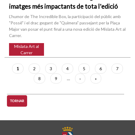
imatges més impactants de tota l'edició
L'humor de The Incredible Box, la participació del públic amb
"Possê" i el drac gegant de "Quimera" passejant per la Plaça
Major van posar el punt final a una nova edició de Mislata Art al
Carrer.
Mislata Art al
Carrer
Paginació
Pàgina
1
Pàgina
2
Pàgina
3
Pàgina
4
Pàgina
5
Pàgina
6
Pàgina
7
actual
Pàgina
8
Pàgina
9
…
Pàgina
›
Última
»
següent
pàgina
TORNAR