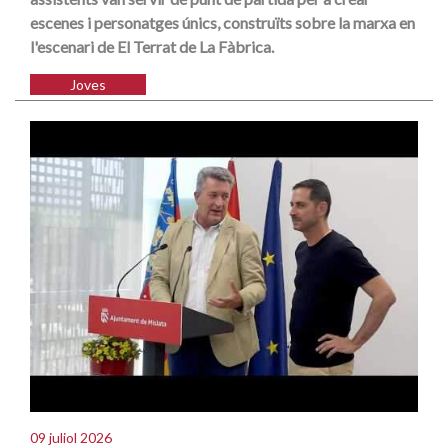
escenes i personatges únics, construïts sobre la marxa en
l'escenari de El Terrat de La Fàbrica.
Joves
09 juliol 2026