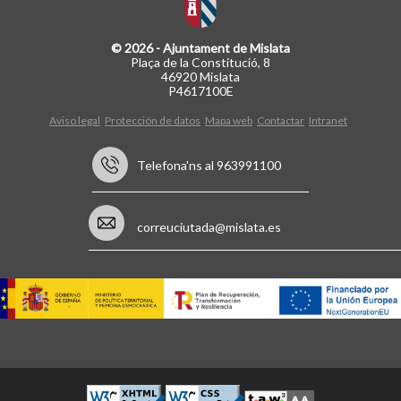
© 2026 - Ajuntament de Mislata
Plaça de la Constitució, 8
46920 Mislata
P4617100E
Aviso legal
Protección de datos
Mapa web
Contactar
Intranet
Telefona'ns al 963991100
correuciutada@mislata.es