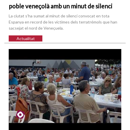
poble veneçolà amb un minut de silenci
La ciutat s'ha sumat al minut de silenci convocat en tota
Espanya en record de les víctimes dels terratrémols que han
sacsejat el nord de Veneçuela.
Actualitat