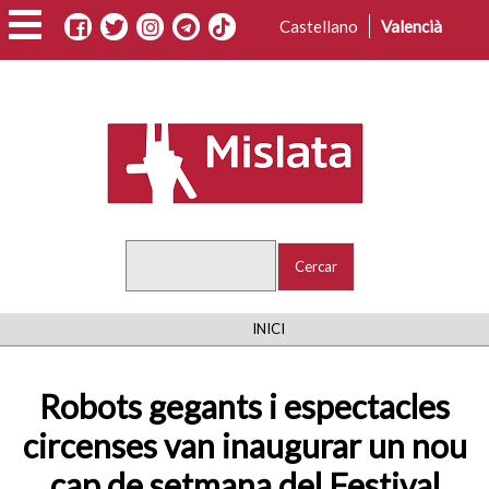
Vés
Castellano
Valencià
al
contingut
Cercar
FIL
INICI
D'ARIADNA
Robots gegants i espectacles
circenses van inaugurar un nou
cap de setmana del Festival