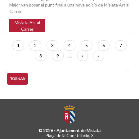
Major van posar el punt final a una nova edició de Mislata Art al
Carrer.
Mislata Art al
Carrer
Paginació
Pàgina
1
Pàgina
2
Pàgina
3
Pàgina
4
Pàgina
5
Pàgina
6
Pàgina
7
actual
Pàgina
8
Pàgina
9
…
Pàgina
›
Última
»
següent
pàgina
TORNAR
© 2026 - Ajuntament de Mislata
Plaça de la Constitució, 8