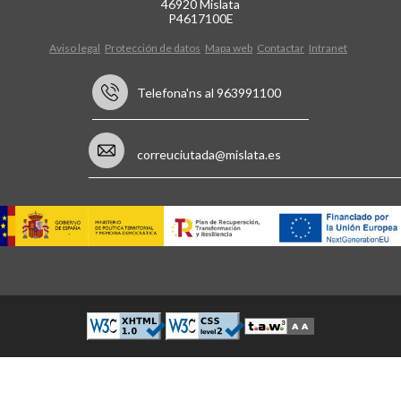
46920 Mislata
P4617100E
Aviso legal
Protección de datos
Mapa web
Contactar
Intranet
Telefona'ns al 963991100
correuciutada@mislata.es