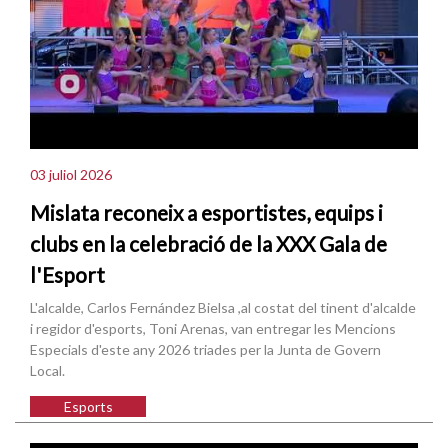
03 juliol 2026
Mislata reconeix a esportistes, equips i
clubs en la celebració de la XXX Gala de
l'Esport
L'alcalde, Carlos Fernández Bielsa ,al costat del tinent d'alcalde
i regidor d'esports, Toni Arenas, van entregar les Mencions
Especials d'este any 2026 triades per la Junta de Govern
Local.
Esports