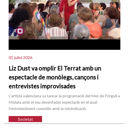
01 juliol 2026
Liz Dust va omplir El Terrat amb un
espectacle de monòlegs, cançons i
entrevistes improvisades
L'artista valenciana va tancar la programació del Mes de l'Orgull a
Mislata amb el seu desenfadat espectacle en el qual
l'entreteniment coexistix amb la reivindicació.
Societat