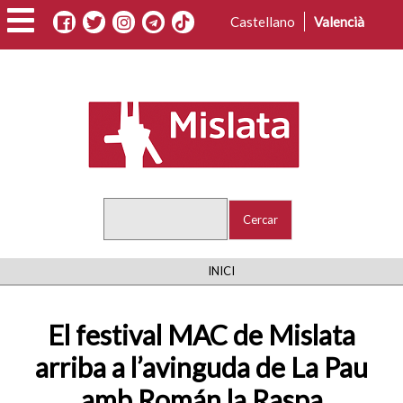
Vés
Castellano
Valencià
al
contingut
Cercar
FIL
INICI
D'ARIADNA
El festival MAC de Mislata
arriba a l’avinguda de La Pau
amb Román la Raspa