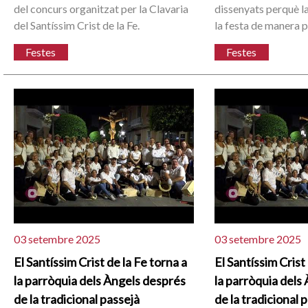
del concurs organitzat per la Clavaria
dissenyats perquè la
del Santíssim Crist de la Fe.
la festa de manera p
Festes
Festes
03 setembre 2025
03 setembre 2025
El Santíssim Crist de la Fe torna a
El Santíssim Crist
la parròquia dels Àngels després
la parròquia dels
de la tradicional passejà
de la tradicional 