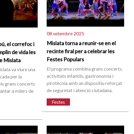
08 setembre 2025
Mislata torna a reunir-se en el
, el correfoc i
recinte firal per a celebrar les
plin de vida les
Festes Populars
e Mislata
El programa combina grans concerts,
islata va viure una
activitats infantils, gastronomia i
cada per la
pirotècnia amb un dispositiu reforçat
dels grans concerts
de seguretat i atenció ciutadana.
cantar a milers de
Festes