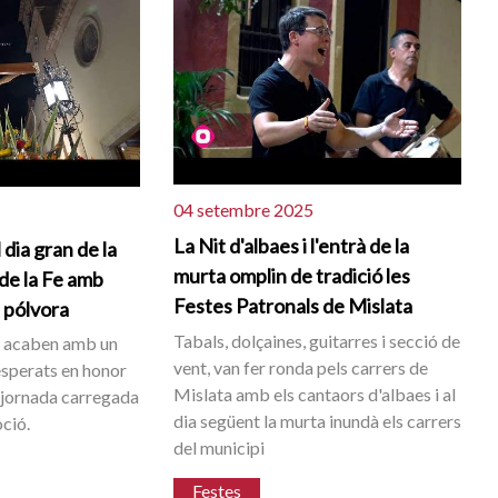
04 setembre 2025
La Nit d'albaes i l'entrà de la
 dia gran de la
murta omplin de tradició les
 de la Fe amb
Festes Patronals de Mislata
i pólvora
Tabals, dolçaines, guitarres i secció de
s acaben amb un
vent, van fer ronda pels carrers de
sperats en honor
Mislata amb els cantaors d'albaes i al
na jornada carregada
dia següent la murta inundà els carrers
ció.
del municipi
Festes