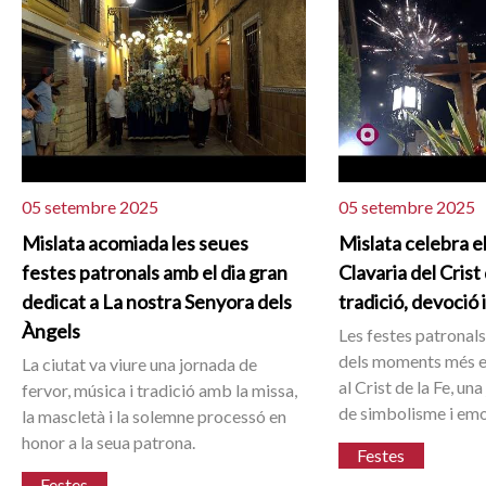
05 setembre 2025
05 setembre 2025
Mislata acomiada les seues
Mislata celebra el
festes patronals amb el dia gran
Clavaria del Crist
dedicat a La nostra Senyora dels
tradició, devoció 
Àngels
Les festes patronal
dels moments més e
La ciutat va viure una jornada de
al Crist de la Fe, u
fervor, música i tradició amb la missa,
de simbolisme i emo
la mascletà i la solemne processó en
honor a la seua patrona.
Festes
Festes