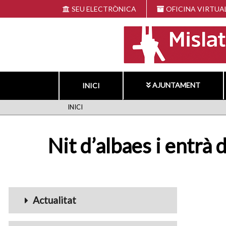
Vés
SEU ELECTRÒNICA
OFICINA VIRTUA
al
contingut
AJUNTAMENT
INICI
FIL
INICI
D'ARIADNA
Nit d’albaes i entrà 
Menu_Videos
Actualitat