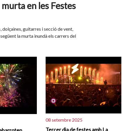
a murta en les Festes
dolçaines, guitarres i secció de vent,
a següent la murta inundà els carrers del
08 setembre 2025
Tercer dia de festes amb La
abarroten