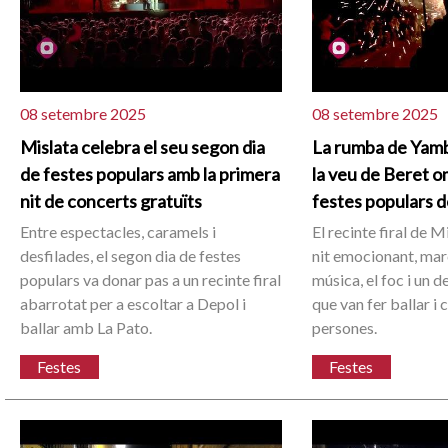
08 setembre 2025
08 setembre 2025
Mislata celebra el seu segon dia
La rumba de Yambú
de festes populars amb la primera
la veu de Beret om
nit de concerts gratuïts
festes populars d
Entre espectacles, caramels i
El recinte firal de M
desfilades, el segon dia de festes
nit emocionant, mar
populars va donar pas a un recinte firal
música, el foc i un 
abarrotat per a escoltar a Depol i
que van fer ballar i 
ballar amb La Pato.
persones.
Festes
Festes