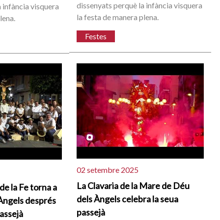
dissenyats perquè la infància visquera
 infància visquera
la festa de manera plena.
lena.
Festes
02 setembre 2025
La Clavaria de la Mare de Déu
 de la Fe torna a
dels Àngels celebra la seua
 Àngels després
passejà
passejà