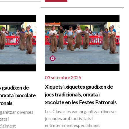
03 setembre 2025
Xiquets i xiquetes gaudixen de
s gaudixen de
jocs tradicionals, orxata i
 orxata i xocolate
xocolate en les Festes Patronals
ronals
Les Clavaries van organitzar diverses
rganitzar diverses
jornades amb activitats i
ats i
entreteniment especialment
cialment