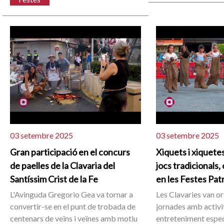
03 setembre 2025
03 setembre 2025
Gran participació en el concurs
Xiquets i xiquete
de paelles de la Clavaria del
jocs tradicionals,
Santíssim Crist de la Fe
en les Festes Pat
L'Avinguda Gregorio Gea va tornar a
Les Clavaries van o
convertir-se en el punt de trobada de
jornades amb activit
centenars de veïns i veïnes amb motiu
entreteniment espe