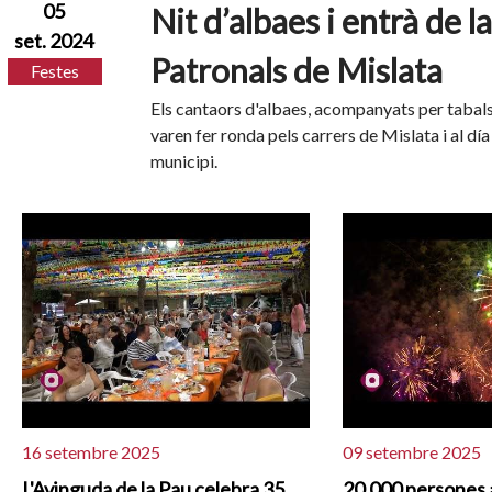
05
Nit d’albaes i entrà de l
set. 2024
Patronals de Mislata
Festes
Els cantaors d'albaes, acompanyats per tabals, 
varen fer ronda pels carrers de Mislata i al dí
municipi.
16 setembre 2025
09 setembre 2025
L'Avinguda de la Pau celebra 35
20.000 persones 