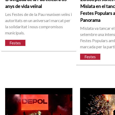
anys de vida veïnal
Mislata en el tan
Festes Populars 
Les Festes de de la Pau reunixen veïns i
Panorama
autoritats en un aniversari marcat per
la solidaritat i nous compromisos
Mislata va tancar el
municipals.
setembre una inten
Festes Populars amb
Festes
marcada per la part
Festes