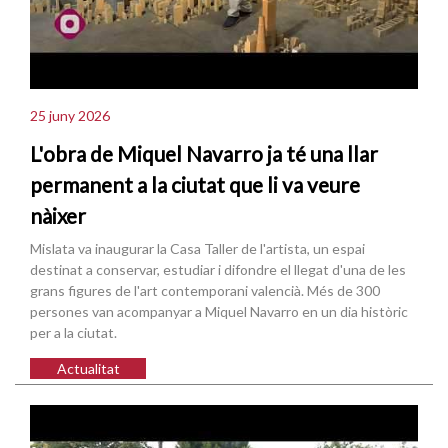
25 juny 2026
L'obra de Miquel Navarro ja té una llar
permanent a la ciutat que li va veure
nàixer
Mislata va inaugurar la Casa Taller de l'artista, un espai
destinat a conservar, estudiar i difondre el llegat d'una de les
grans figures de l'art contemporani valencià. Més de 300
persones van acompanyar a Miquel Navarro en un dia històric
per a la ciutat.
Actualitat