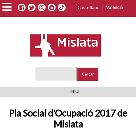
Vés
Castellano
Valencià
al
contingut
Cercar
FIL
INICI
D'ARIADNA
Pla Social d'Ocupació 2017 de
Mislata