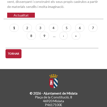
vent, dissenyant i construint els seus propis caxirulos a partir
de materials senzills i molta imaginació.
Actualitat
Paginació
Pàgina
1
Pàgina
2
Pàgina
3
Pàgina
4
Pàgina
5
Pàgina
6
Pàgina
7
actual
Pàgina
8
Pàgina
9
…
Pàgina
›
Última
»
següent
pàgina
TORNAR
© 2026 - Ajuntament de Mislata
Plaça de la Constitució, 8
46920 Mislata
P4617100E