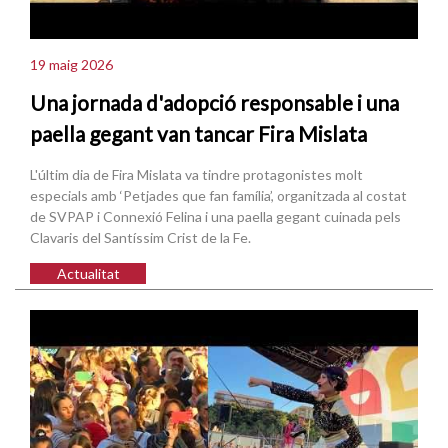
19 maig 2026
Una jornada d'adopció responsable i una
paella gegant van tancar Fira Mislata
L'últim dia de Fira Mislata va tindre protagonistes molt
especials amb ‘Petjades que fan família’, organitzada al costat
de SVPAP i Connexió Felina i una paella gegant cuinada pels
Clavaris del Santíssim Crist de la Fe.
Actualitat