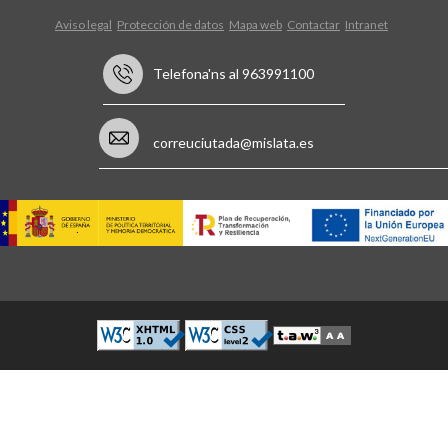
Aviso legal
Protección de datos
Mapa web
Contactar
Intranet
Telefona'ns al 963991100
correuciutada@mislata.es