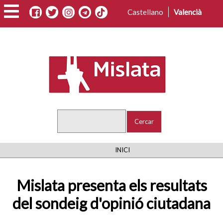
Vés
Castellano
Valencià
al
contingut
Cercar
FIL
INICI
D'ARIADNA
Mislata presenta els resultats
del sondeig d'opinió ciutadana