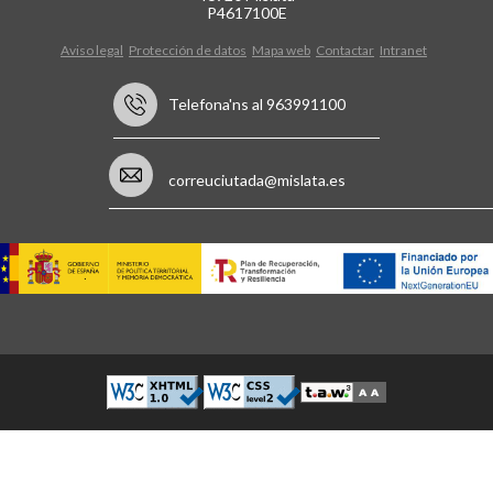
P4617100E
Aviso legal
Protección de datos
Mapa web
Contactar
Intranet
Telefona'ns al 963991100
correuciutada@mislata.es