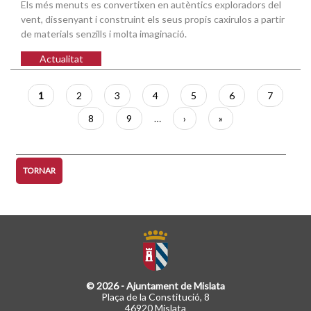
Els més menuts es convertixen en autèntics exploradors del
vent, dissenyant i construint els seus propis caxirulos a partir
de materials senzills i molta imaginació.
Actualitat
Paginació
Pàgina
1
Pàgina
2
Pàgina
3
Pàgina
4
Pàgina
5
Pàgina
6
Pàgina
7
actual
Pàgina
8
Pàgina
9
…
Pàgina
›
Última
»
següent
pàgina
TORNAR
© 2026 - Ajuntament de Mislata
Plaça de la Constitució, 8
46920 Mislata