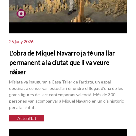
25 juny 2026
L'obra de Miquel Navarro ja té una llar
permanent a la ciutat que li va veure
nàixer
Mislata va inaugurar la Casa Taller de l'artista, un espai
destinat a conservar, estudiar i difondre el llegat d'una de les
grans figures de l'art contemporani valencià. Més de 300
persones van acompanyar a Miquel Navarro en un dia històric
per a la ciutat.
Actualitat