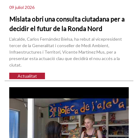
09 juliol 2026
Mislata obri una consulta ciutadana per a
decidir el futur de la Ronda Nord
L'alcalde, Carlos Fernández Bielsa, ha rebut al vicepresident
tercer de la Generalitat i conseller de Medi Ambient,
Infraestructures i Territori, Vicente Martínez Mus, per a
presentar esta actuació clau que decidirà el nou accés a la
ciutat.
Actualitat