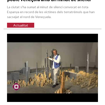
La ciutat s'ha sumat al minut de silenci convocat en tota
Espanya en record de les víctimes dels terratrémols que han
sacsejat el nord de Veneçuela.
Actualitat