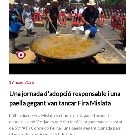
19 maig 2026
Una jornada d'adopció responsable i una
paella gegant van tancar Fira Mislata
L'últim dia de Fira Mislata va tindre protagonistes molt
especials amb ‘Petjades que fan família’, organitzada al costat
de SVPAP i Connexió Felina i una paella gegant cuinada pels
Clavaris del Santíssim Crist de la Fe.