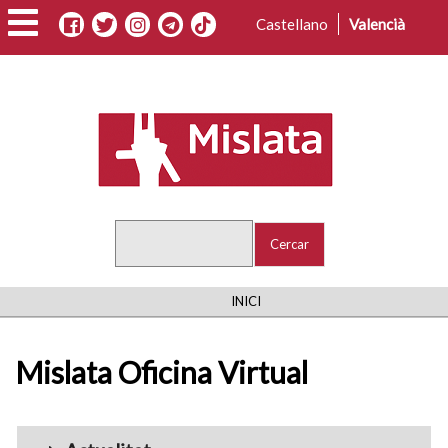
Vés
Castellano
Valencià
al
contingut
Cercar
FIL
INICI
D'ARIADNA
Mislata Oficina Virtual
Menu_Videos