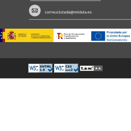
correuciutada@mislata.es