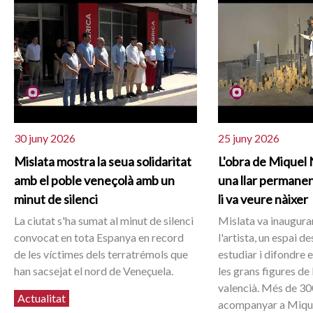
30 juny 2026
25 juny 2026
Mislata mostra la seua solidaritat
L'obra de Miquel 
amb el poble veneçolà amb un
una llar permanent
minut de silenci
li va veure nàixer
La ciutat s'ha sumat al minut de silenci
Mislata va inaugurar
convocat en tota Espanya en record
l'artista, un espai d
de les víctimes dels terratrémols que
estudiar i difondre e
han sacsejat el nord de Veneçuela.
les grans figures de
valencià. Més de 30
Actualitat
acompanyar a Mique