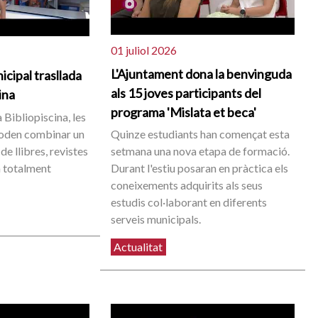
01 juliol 2026
L'Ajuntament dona la benvinguda
icipal trasllada
als 15 joves participants del
cina
programa 'Mislata et beca'
 Bibliopiscina, les
poden combinar un
Quinze estudiants han començat esta
de llibres, revistes
setmana una nova etapa de formació.
 totalment
Durant l'estiu posaran en pràctica els
coneixements adquirits als seus
estudis col·laborant en diferents
serveis municipals.
Actualitat