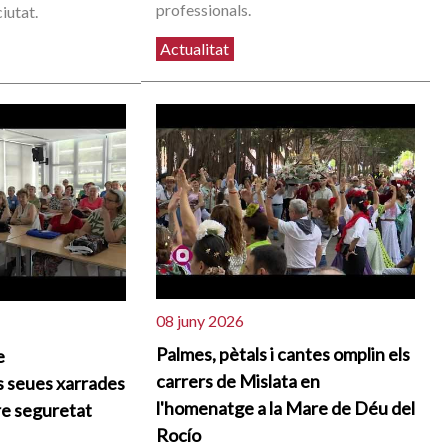
professionals.
ciutat.
Actualitat
08 juny 2026
Palmes, pètals i cantes omplin els
e
carrers de Mislata en
s seues xarrades
l'homenatge a la Mare de Déu del
re seguretat
Rocío