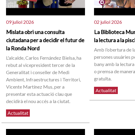
09 juliol 2026
02 juliol 2026
Mislata obri una consulta
La Biblioteca Mun
ciutadana per a decidir el futur de
la lectura a la pis
la Ronda Nord
Amb l’obertura de la
persones usuàries 
L'alcalde, Carlos Fernández Bielsa, ha
bany amb la lectura 
rebut al vicepresident tercer de la
o premsa de manera
Generalitat i conseller de Medi
gratuïta.
Ambient, Infraestructures i Territori,
Vicente Martínez Mus, per a
Actualitat
presentar esta actuació clau que
decidirà el nou accés a la ciutat.
Actualitat