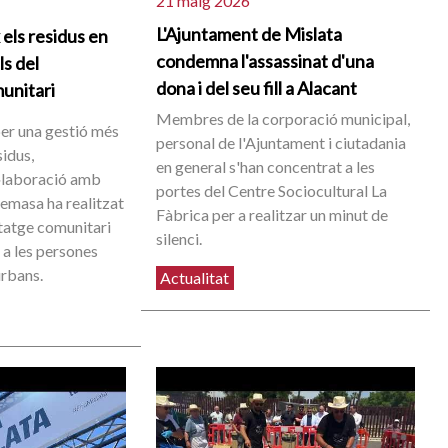
21 maig 2026
L'Ajuntament de Mislata
 els residus en
condemna l'assassinat d'una
ls del
dona i del seu fill a Alacant
unitari
Membres de la corporació municipal,
per una gestió més
personal de l'Ajuntament i ciutadania
sidus,
en general s'han concentrat a les
l·laboració amb
portes del Centre Sociocultural La
emasa ha realitzat
Fàbrica per a realitzar un minut de
tatge comunitari
silenci.
 a les persones
urbans.
Actualitat