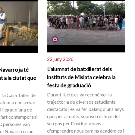
22 juny 2026
L’alumnat de batxillerat dels
Navarro ja té
instituts de Mislata celebra la
 a la ciutat que
festa de graduació
Durant l’acte es va reconéixer la
 la Casa Taller de
trajectòria de diversos estudiants
estinat a conservar,
destacats i es va fer balanç d'uns anys
l llegat d'una de
que, per a molts, suposen el final del
 l'art contemporani
seu pas per l'institut abans
0 persones van
d'emprendre nous camins acadèmics i
l Navarro en un