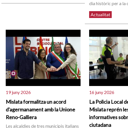
dia històric per a la 
Actualitat
19 juny 2026
16 juny 2026
Mislata formalitza un acord
La Policia Local d
d'agermanament amb la Unione
Mislata reprén le
Reno-Galliera
informatives sob
ciutadana
Les alcaldies de tres municipis italians