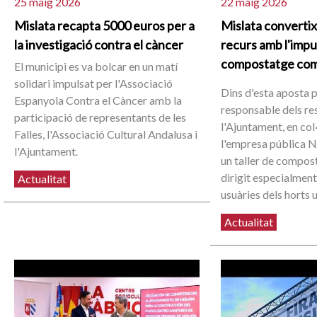
25 maig 2026
22 maig 2026
Mislata recapta 5000 euros per a
Mislata convertix
la investigació contra el càncer
recurs amb l'impu
compostatge com
El municipi es va bolcar en un matí
solidari impulsat per l'Associació
Dins d'esta aposta 
Espanyola Contra el Càncer amb la
responsable dels re
participació de representants de les
l'Ajuntament, en co
Falles, l'Associació Cultural Andalusa i
l'empresa pública N
l'Ajuntament.
un taller de compos
dirigit especialment
Actualitat
usuàries dels horts 
Actualitat