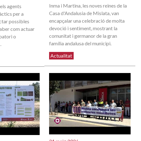
Inma i Martina, les noves reines de la
 els agents
Casa d'Andalusia de Mislata, van
àctics per a
encapçalar una celebració de molta
ectar possibles
devoció i sentiment, mostrant la
 saber com actuar
comunitat i germanor de la gran
batori o
família andalusa del municipi.
.
Actualitat