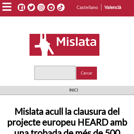
Vés
Castellano
Valencià
al
contingut
Cercar
FIL
INICI
D'ARIADNA
Mislata acull la clausura del
projecte europeu HEARD amb
una trobada de més de 500