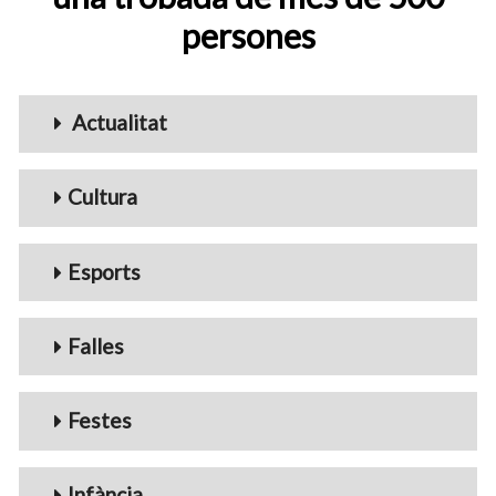
persones
Menu_Videos
Actualitat
Cultura
Esports
Falles
Festes
Infància