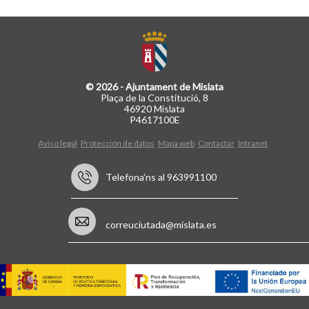
© 2026 - Ajuntament de Mislata
Plaça de la Constitució, 8
46920 Mislata
P4617100E
Aviso legal
Protección de datos
Mapa web
Contactar
Intranet
Telefona'ns al 963991100
correuciutada@mislata.es