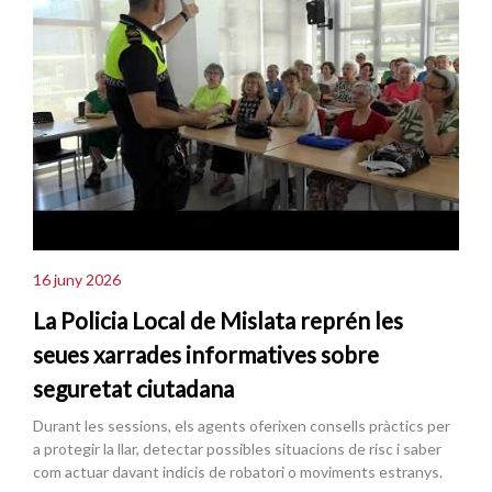
16 juny 2026
La Policia Local de Mislata reprén les
seues xarrades informatives sobre
seguretat ciutadana
Durant les sessions, els agents oferixen consells pràctics per
a protegir la llar, detectar possibles situacions de risc i saber
com actuar davant indicis de robatori o moviments estranys.