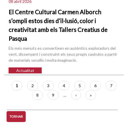
08 abril 2026
El Centre Cultural Carmen Alborch
s’ompli estos dies d’il·lusió, color i
creativitat amb els Tallers Creatius de
Pasqua
Els més menuts es convertixen en autèntics exploradors del
vent, dissenyant i construint els seus propis caxirulos a partir
de materials senzills i molta imaginació.
Actualitat
Paginació
Pàgina
1
Pàgina
2
Pàgina
3
Pàgina
4
Pàgina
5
Pàgina
6
Pàgina
7
actual
Pàgina
8
Pàgina
9
…
Pàgina
›
Última
»
següent
pàgina
TORNAR