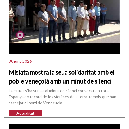
30 juny 2026
Mislata mostra la seua solidaritat amb el
poble veneçolà amb un minut de silenci
La ciutat s'ha sumat al minut de silenci convocat en tota
Espanya en record de les víctimes dels terratrémols que han
sacsejat el nord de Veneçuela.
Actualitat