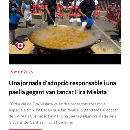
19 maig 2026
Una jornada d'adopció responsable i una
paella gegant van tancar Fira Mislata
L'últim dia de Fira Mislata va tindre protagonistes molt
especials amb ‘Petjades que fan família’, organitzada al costat
de SVPAP i Connexió Felina i una paella gegant cuinada pels
Clavaris del Santíssim Crist de la Fe.