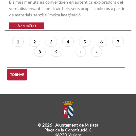
Els més menuts es convertixen en autèntics exploradors del
vent, dissenyant i construint els seus propis caxirulos a partir
de materials senzills i molta imaginació.
Actualitat
Paginació
Pàgina
1
Pàgina
2
Pàgina
3
Pàgina
4
Pàgina
5
Pàgina
6
Pàgina
7
actual
Pàgina
8
Pàgina
9
…
Pàgina
›
Última
»
següent
pàgina
TORNAR
© 2026 - Ajuntament de Mislata
Plaça de la Constitució, 8
46920 Mislata