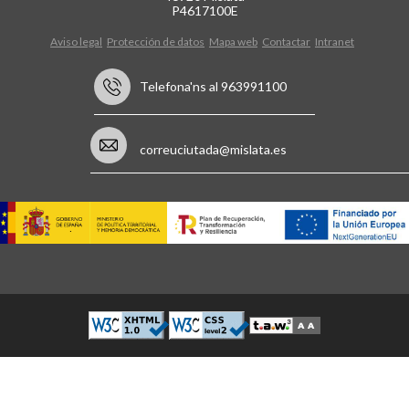
P4617100E
Aviso legal
Protección de datos
Mapa web
Contactar
Intranet
Telefona'ns al 963991100
correuciutada@mislata.es