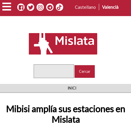
Vés
Castellano
Valencià
al
contingut
Cercar
FIL
INICI
D'ARIADNA
Mibisi amplía sus estaciones en
Mislata