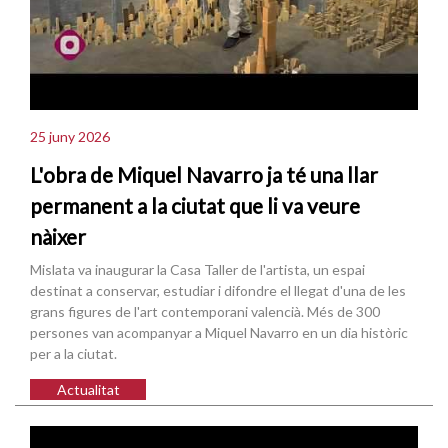
25 juny 2026
L'obra de Miquel Navarro ja té una llar
permanent a la ciutat que li va veure
nàixer
Mislata va inaugurar la Casa Taller de l'artista, un espai
destinat a conservar, estudiar i difondre el llegat d'una de les
grans figures de l'art contemporani valencià. Més de 300
persones van acompanyar a Miquel Navarro en un dia històric
per a la ciutat.
Actualitat