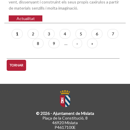
vent, dissenyant i construint els seus propis caxirulos a partir
de materials senzills i molta imaginació.
Actualitat
Paginació
Pàgina
1
Pàgina
2
Pàgina
3
Pàgina
4
Pàgina
5
Pàgina
6
Pàgina
7
actual
Pàgina
8
Pàgina
9
…
Pàgina
›
Última
»
següent
pàgina
TORNAR
© 2026 - Ajuntament de Mislata
Plaça de la Constitució, 8
46920 Mislata
P4617100E