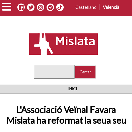
Vés
Castellano
Valencià
al
contingut
Cercar
FIL
INICI
D'ARIADNA
L'Associació Veïnal Favara
Mislata ha reformat la seua seu