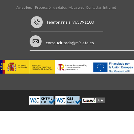
Aviso legal
Protección de datos
Mapa web
Contactar
Intranet
Telefona'ns al 963991100
correuciutada@mislata.es