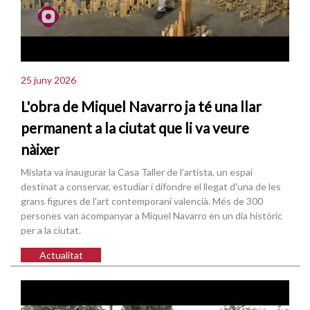
25 juny 2026
L'obra de Miquel Navarro ja té una llar
permanent a la ciutat que li va veure
nàixer
Mislata va inaugurar la Casa Taller de l'artista, un espai
destinat a conservar, estudiar i difondre el llegat d'una de les
grans figures de l'art contemporani valencià. Més de 300
persones van acompanyar a Miquel Navarro en un dia històric
per a la ciutat.
Actualitat