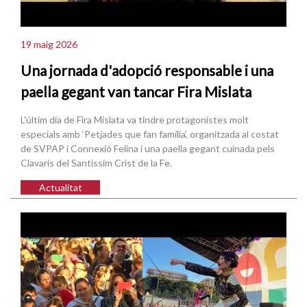
19 maig 2026
Una jornada d'adopció responsable i una
paella gegant van tancar Fira Mislata
L'últim dia de Fira Mislata va tindre protagonistes molt
especials amb ‘Petjades que fan família’, organitzada al costat
de SVPAP i Connexió Felina i una paella gegant cuinada pels
Clavaris del Santíssim Crist de la Fe.
Actualitat