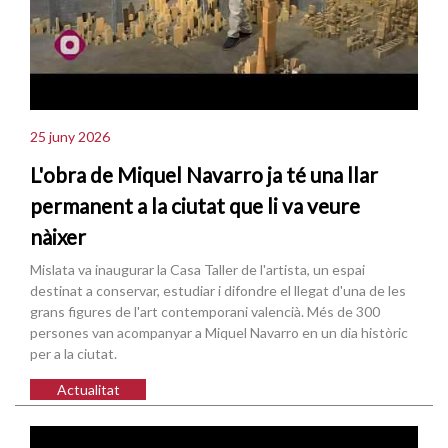
25 juny 2026
L'obra de Miquel Navarro ja té una llar
permanent a la ciutat que li va veure
nàixer
Mislata va inaugurar la Casa Taller de l'artista, un espai
destinat a conservar, estudiar i difondre el llegat d'una de les
grans figures de l'art contemporani valencià. Més de 300
persones van acompanyar a Miquel Navarro en un dia històric
per a la ciutat.
Actualitat