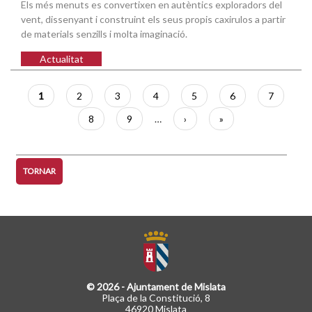
Els més menuts es convertixen en autèntics exploradors del
vent, dissenyant i construint els seus propis caxirulos a partir
de materials senzills i molta imaginació.
Actualitat
Paginació
Pàgina
1
Pàgina
2
Pàgina
3
Pàgina
4
Pàgina
5
Pàgina
6
Pàgina
7
actual
Pàgina
8
Pàgina
9
…
Pàgina
›
Última
»
següent
pàgina
TORNAR
© 2026 - Ajuntament de Mislata
Plaça de la Constitució, 8
46920 Mislata