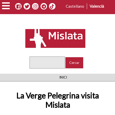
Vés
Castellano
Valencià
al
contingut
Cercar
FIL
INICI
D'ARIADNA
La Verge Pelegrina visita
Mislata