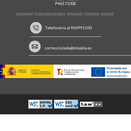
P4617100E
Aviso legal
Protección de datos
Mapa web
Contactar
Intranet
Telefona'ns al 963991100
correuciutada@mislata.es