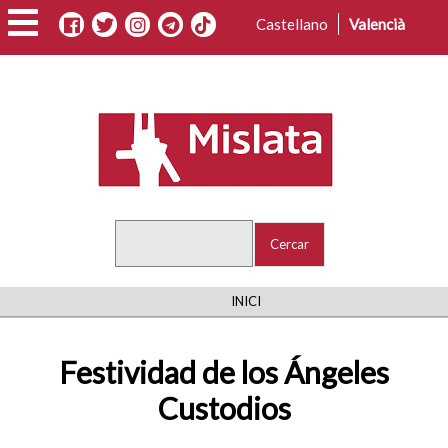
Vés
Castellano
Valencià
al
contingut
Cercar
FIL
INICI
D'ARIADNA
Festividad de los Ángeles
Custodios