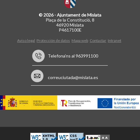
© 2026 - Ajuntament de Mislata
Plaça de la Constitució, 8
46920 Mislata
P4617100E
Aviso legal
Protección de datos
Mapa web
Contactar
Intranet
Telefona'ns al 963991100
correuciutada@mislata.es