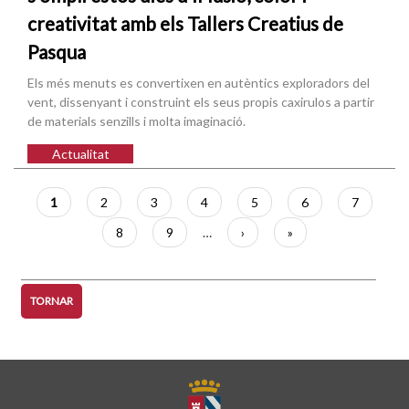
creativitat amb els Tallers Creatius de
Pasqua
Els més menuts es convertixen en autèntics exploradors del
vent, dissenyant i construint els seus propis caxirulos a partir
de materials senzills i molta imaginació.
Actualitat
Paginació
Pàgina
1
Pàgina
2
Pàgina
3
Pàgina
4
Pàgina
5
Pàgina
6
Pàgina
7
actual
Pàgina
8
Pàgina
9
…
Pàgina
›
Última
»
següent
pàgina
TORNAR