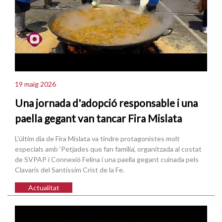
19 maig 2026
Una jornada d'adopció responsable i una
paella gegant van tancar Fira Mislata
L'últim dia de Fira Mislata va tindre protagonistes molt
especials amb ‘Petjades que fan família’, organitzada al costat
de SVPAP i Connexió Felina i una paella gegant cuinada pels
Clavaris del Santíssim Crist de la Fe.
Actualitat