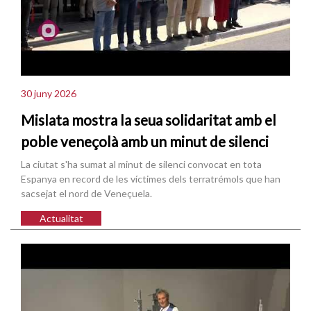
30 juny 2026
Mislata mostra la seua solidaritat amb el
poble veneçolà amb un minut de silenci
La ciutat s'ha sumat al minut de silenci convocat en tota
Espanya en record de les víctimes dels terratrémols que han
sacsejat el nord de Veneçuela.
Actualitat