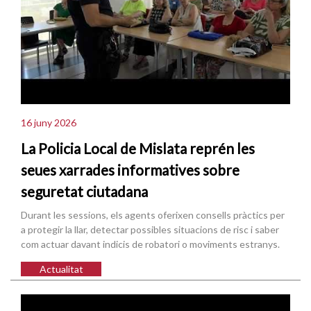
16 juny 2026
La Policia Local de Mislata reprén les
seues xarrades informatives sobre
seguretat ciutadana
Durant les sessions, els agents oferixen consells pràctics per
a protegir la llar, detectar possibles situacions de risc i saber
com actuar davant indicis de robatori o moviments estranys.
Actualitat