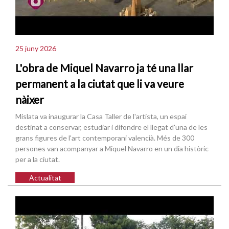
25 juny 2026
L'obra de Miquel Navarro ja té una llar
permanent a la ciutat que li va veure
nàixer
Mislata va inaugurar la Casa Taller de l'artista, un espai
destinat a conservar, estudiar i difondre el llegat d'una de les
grans figures de l'art contemporani valencià. Més de 300
persones van acompanyar a Miquel Navarro en un dia històric
per a la ciutat.
Actualitat