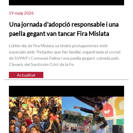
19 maig 2026
Una jornada d'adopció responsable i una
paella gegant van tancar Fira Mislata
L'últim dia de Fira Mislata va tindre protagonistes molt
especials amb ‘Petjades que fan família’, organitzada al costat
de SVPAP i Connexió Felina i una paella gegant cuinada pels
Clavaris del Santíssim Crist de la Fe.
Actualitat