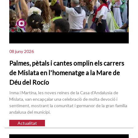
08 juny 2026
Palmes, pètals i cantes omplin els carrers
de Mislata en l'homenatge a la Mare de
Déu del Rocío
Inma i Martina, les noves reines de la Casa d'Andalusia de
Mislata, van encapçalar una celebració de molta devoció i
sentiment, mostrant la comunitat i germanor de la gran família
andalusa del municipi.
Actualitat