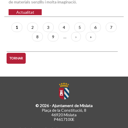
de materials senzills i molta imaginació.
Actualitat
Paginació
Pàgina
1
Pàgina
2
Pàgina
3
Pàgina
4
Pàgina
5
Pàgina
6
Pàgina
7
actual
Pàgina
8
Pàgina
9
…
Pàgina
›
Última
»
següent
pàgina
TORNAR
© 2026 - Ajuntament de Mislata
Plaça de la Constitució, 8
46920 Mislata
P4617100E