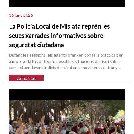
16 juny 2026
La Policia Local de Mislata reprén les
seues xarrades informatives sobre
seguretat ciutadana
Durant les sessions, els agents oferixen consells pràctics per
a protegir la llar, detectar possibles situacions de risc i saber
com actuar davant indicis de robatori o moviments estranys.
Actualitat