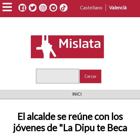
Vés
Castellano
Valencià
al
contingut
Cercar
FIL
INICI
D'ARIADNA
El alcalde se reúne con los
jóvenes de "La Dipu te Beca