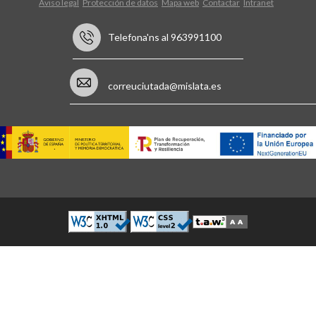
Aviso legal
Protección de datos
Mapa web
Contactar
Intranet
Telefona'ns al 963991100
correuciutada@mislata.es