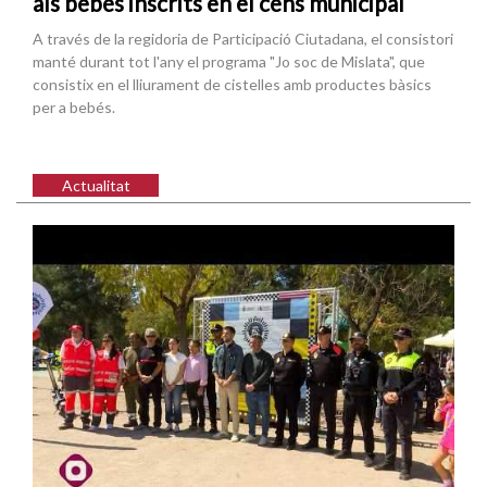
als bebés inscrits en el cens municipal
A través de la regidoria de Participació Ciutadana, el consistori
manté durant tot l'any el programa "Jo soc de Mislata", que
consistix en el lliurament de cistelles amb productes bàsics
per a bebés.
Actualitat