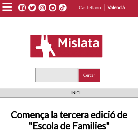
Vés
Castellano
Valencià
al
contingut
Cercar
FIL
INICI
D'ARIADNA
Comença la tercera edició de
"Escola de Families"