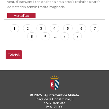
vent, dissenyant i construint els seus propis caxirulos a partir
de materials senzills i molta imaginació.
Actualitat
Paginació
Pàgina
1
Pàgina
2
Pàgina
3
Pàgina
4
Pàgina
5
Pàgina
6
Pàgina
7
actual
Pàgina
8
Pàgina
9
…
Pàgina
›
Última
»
següent
pàgina
TORNAR
© 2026 - Ajuntament de Mislata
Plaça de la Constitució, 8
46920 Mislata
P4617100E