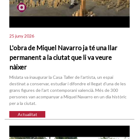
25 juny 2026
L'obra de Miquel Navarro ja té una llar
permanent a la ciutat que li va veure
nàixer
Mislata va inaugurar la Casa Taller de l'artista, un espai
destinat a conservar, estudiar i difondre el llegat d'una de les
grans figures de l'art contemporani valencià. Més de 300
persones van acompanyar a Miquel Navarro en un dia històric
per a la ciutat.
Actualitat