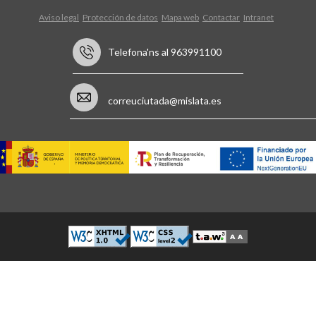
Aviso legal
Protección de datos
Mapa web
Contactar
Intranet
Telefona'ns al 963991100
correuciutada@mislata.es