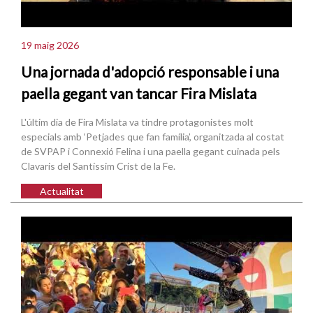
19 maig 2026
Una jornada d'adopció responsable i una
paella gegant van tancar Fira Mislata
L'últim dia de Fira Mislata va tindre protagonistes molt
especials amb ‘Petjades que fan família’, organitzada al costat
de SVPAP i Connexió Felina i una paella gegant cuinada pels
Clavaris del Santíssim Crist de la Fe.
Actualitat