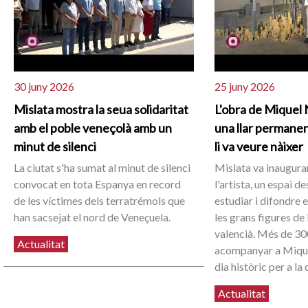
30 juny 2026
25 juny 2026
Mislata mostra la seua solidaritat
L'obra de Miquel 
amb el poble veneçolà amb un
una llar permanent
minut de silenci
li va veure nàixer
La ciutat s'ha sumat al minut de silenci
Mislata va inaugurar
convocat en tota Espanya en record
l'artista, un espai d
de les víctimes dels terratrémols que
estudiar i difondre e
han sacsejat el nord de Veneçuela.
les grans figures de
valencià. Més de 30
Actualitat
acompanyar a Mique
dia històric per a la 
Actualitat