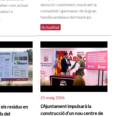
devoció i sentiment, mostrant la
 saber com actuar
comunitat i germanor de la gran
batori o
família andalusa del municipi.
.
Actualitat
21 maig 2026
L'Ajuntament impulsarà la
 els residus en
construcció d'un nou centre de
ls del