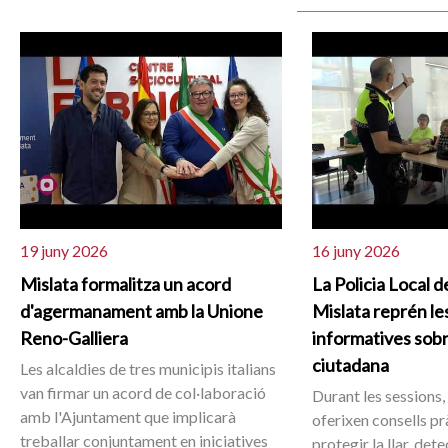
19 juny 2026
16 juny 2026
Mislata formalitza un acord
La Policia Local d
d'agermanament amb la Unione
Mislata reprén le
Reno-Galliera
informatives sob
ciutadana
Les alcaldies de tres municipis italians
van firmar un acord de col·laboració
Durant les sessions,
amb l'Ajuntament que implicarà
oferixen consells pr
treballar conjuntament en iniciatives
protegir la llar, det