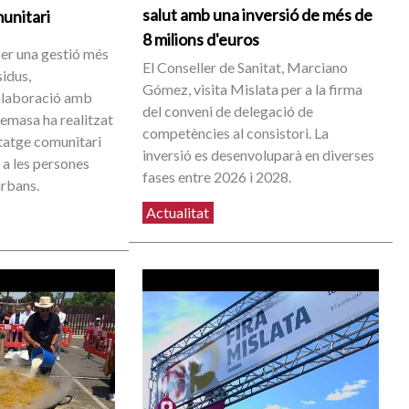
salut amb una inversió de més de
unitari
8 milions d'euros
per una gestió més
El Conseller de Sanitat, Marciano
sidus,
Gómez, visita Mislata per a la firma
l·laboració amb
del conveni de delegació de
emasa ha realitzat
competències al consistori. La
tatge comunitari
inversió es desenvoluparà en diverses
 a les persones
fases entre 2026 i 2028.
urbans.
Actualitat