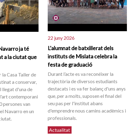
22 juny 2026
L’alumnat de batxillerat dels
Navarro ja té
instituts de Mislata celebra la
 a la ciutat que
festa de graduació
Durant l’acte es va reconéixer la
 la Casa Taller de
trajectòria de diversos estudiants
estinat a conservar,
destacats i es va fer balanç d'uns anys
l llegat d'una de
que, per a molts, suposen el final del
 l'art contemporani
seu pas per l'institut abans
0 persones van
d'emprendre nous camins acadèmics i
l Navarro en un
professionals.
ciutat.
Actualitat