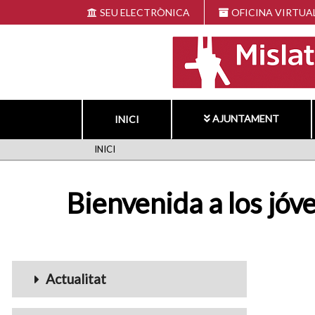
Vés
SEU ELECTRÒNICA
OFICINA VIRTUA
al
contingut
AJUNTAMENT
INICI
FIL
INICI
D'ARIADNA
Bienvenida a los jóv
Menu_Videos
Actualitat