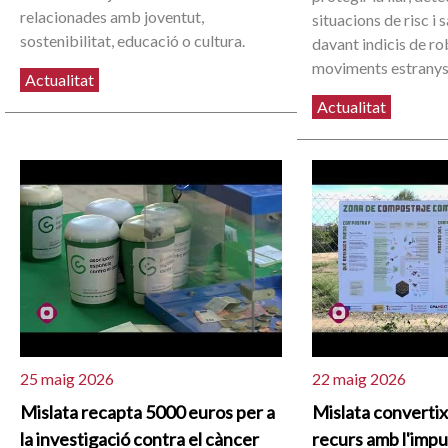
relacionades amb joventut,
situacions de risc i
sostenibilitat, educació o cultura.
davant indicis de ro
moviments estranys
Actualitat
Actualitat
25 maig 2026
22 maig 2026
Mislata recapta 5000 euros per a
Mislata convertix
la investigació contra el càncer
recurs amb l'impu