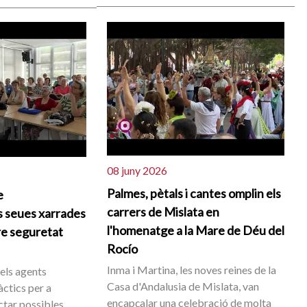
08 juny 2026
Palmes, pètals i cantes omplin els
e
carrers de Mislata en
s seues xarrades
l'homenatge a la Mare de Déu del
re seguretat
Rocío
Inma i Martina, les noves reines de la
 els agents
Casa d'Andalusia de Mislata, van
àctics per a
encapçalar una celebració de molta
ectar possibles