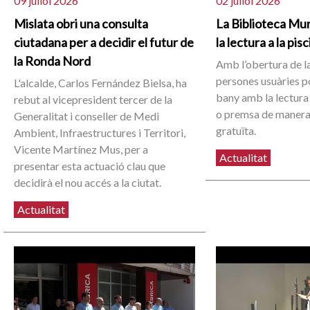
09 juliol 2026
02 juliol 2026
Mislata obri una consulta
La Biblioteca Mun
ciutadana per a decidir el futur de
la lectura a la pis
la Ronda Nord
Amb l’obertura de la
persones usuàries 
L'alcalde, Carlos Fernández Bielsa, ha
bany amb la lectura 
rebut al vicepresident tercer de la
o premsa de manera
Generalitat i conseller de Medi
gratuïta.
Ambient, Infraestructures i Territori,
Vicente Martínez Mus, per a
Actualitat
presentar esta actuació clau que
decidirà el nou accés a la ciutat.
Actualitat