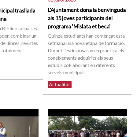
L'Ajuntament dona la benvinguda
icipal trasllada
als 15 joves participants del
cina
programa 'Mislata et beca'
 Bibliopiscina, les
poden combinar un
Quinze estudiants han començat esta
de llibres, revistes
setmana una nova etapa de formació.
 totalment
Durant l'estiu posaran en pràctica els
coneixements adquirits als seus
estudis col·laborant en diferents
serveis municipals.
Actualitat