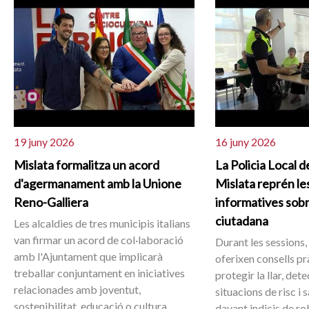
19 juny 2026
16 juny 2026
Mislata formalitza un acord
La Policia Local d
d'agermanament amb la Unione
Mislata reprén le
Reno-Galliera
informatives sob
ciutadana
Les alcaldies de tres municipis italians
van firmar un acord de col·laboració
Durant les sessions,
amb l'Ajuntament que implicarà
oferixen consells pr
treballar conjuntament en iniciatives
protegir la llar, det
relacionades amb joventut,
situacions de risc i
sostenibilitat, educació o cultura.
davant indicis de ro