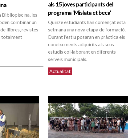
als 15 joves participants del
cina
programa 'Mislata et beca'
 Bibliopiscina, les
poden combinar un
Quinze estudiants han començat esta
de llibres, revistes
setmana una nova etapa de formació.
 totalment
Durant l'estiu posaran en pràctica els
coneixements adquirits als seus
estudis col·laborant en diferents
serveis municipals.
Actualitat