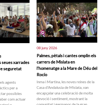
08 juny 2026
Palmes, pètals i cantes omplin els
e
carrers de Mislata en
s seues xarrades
l'homenatge a la Mare de Déu del
re seguretat
Rocío
Inma i Martina, les noves reines de la
 els agents
Casa d'Andalusia de Mislata, van
àctics per a
encapçalar una celebració de molta
ectar possibles
devoció i sentiment, mostrant la
 saber com actuar
comunitat i germanor de la gran
batori o