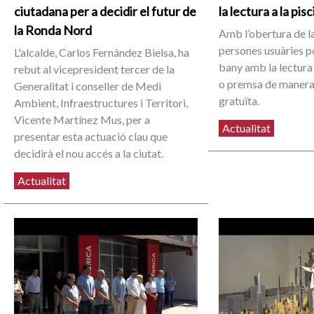
ciutadana per a decidir el futur de
la lectura a la pis
la Ronda Nord
Amb l’obertura de la
persones usuàries 
L'alcalde, Carlos Fernández Bielsa, ha
bany amb la lectura 
rebut al vicepresident tercer de la
o premsa de manera
Generalitat i conseller de Medi
gratuïta.
Ambient, Infraestructures i Territori,
Vicente Martínez Mus, per a
Actualitat
presentar esta actuació clau que
decidirà el nou accés a la ciutat.
Actualitat