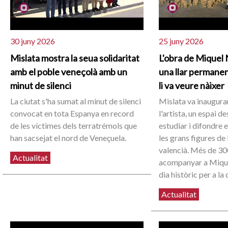
30 juny 2026
25 juny 2026
Mislata mostra la seua solidaritat
L'obra de Miquel 
amb el poble veneçolà amb un
una llar permanent
minut de silenci
li va veure nàixer
La ciutat s'ha sumat al minut de silenci
Mislata va inaugurar
convocat en tota Espanya en record
l'artista, un espai d
de les víctimes dels terratrémols que
estudiar i difondre e
han sacsejat el nord de Veneçuela.
les grans figures de
valencià. Més de 30
Actualitat
acompanyar a Mique
dia històric per a la 
Actualitat