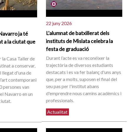
22 juny 2026
L’alumnat de batxillerat dels
Navarro ja té
instituts de Mislata celebra la
 a la ciutat que
festa de graduació
Durant l’acte es va reconéixer la
 la Casa Taller de
trajectòria de diversos estudiants
estinat a conservar,
destacats i es va fer balanç d'uns anys
l llegat d'una de
que, per a molts, suposen el final del
 l'art contemporani
seu pas per l'institut abans
0 persones van
d'emprendre nous camins acadèmics i
l Navarro en un
professionals.
ciutat.
Actualitat