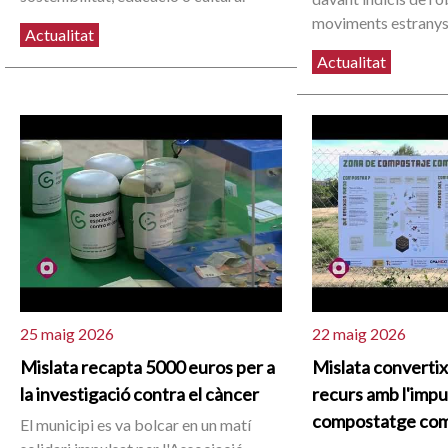
moviments estranys
Actualitat
Actualitat
25 maig 2026
22 maig 2026
Mislata recapta 5000 euros per a
Mislata convertix
la investigació contra el càncer
recurs amb l'impu
compostatge com
El municipi es va bolcar en un matí