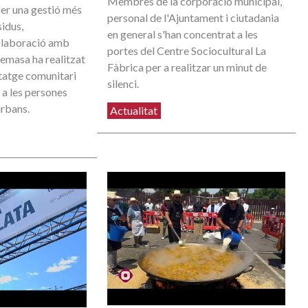
Membres de la corporació municipal,
per una gestió més
personal de l'Ajuntament i ciutadania
sidus,
en general s'han concentrat a les
l·laboració amb
portes del Centre Sociocultural La
emasa ha realitzat
Fàbrica per a realitzar un minut de
tatge comunitari
silenci.
 a les persones
urbans.
Actualitat