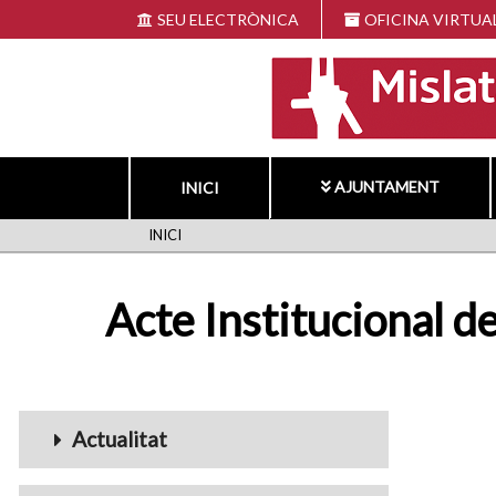
Vés
SEU ELECTRÒNICA
OFICINA VIRTUA
al
contingut
AJUNTAMENT
INICI
FIL
INICI
D'ARIADNA
Acte Institucional d
Menu_Videos
Actualitat