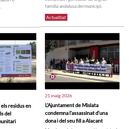
família andalusa del municipi.
.
Actualitat
21 maig 2026
L'Ajuntament de Mislata
 els residus en
condemna l'assassinat d'una
ls del
dona i del seu fill a Alacant
unitari