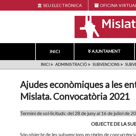
Vés
SEU ELECTRÒNICA
OFICINA VIRTUA
al
contingut
AJUNTAMENT
INICI
FIL
INICI
ADMINISTRACIÓ
SUBVENCIONS
SUBV
D'ARIADNA
Ajudes econòmiques a les ent
Mislata. Convocatòria 2021
Termini de sol·licituds: del 28 de juny al 16 de juliol de 2
OBJECTE DE LA SU
Són objecte de les subvencions en règim de concurrènci