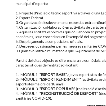
municipal d'esports:
1. Projecte d'iniciació tècnic esportiva a través d'una Es
2. Esport Federat.
3. Organització d'esdeveniments esportius extraordinari
4. Organització i col·laboració en activitats de caràcter 
5. Aquelles entitats esportives que col·laboren en projec
econòmics, i que concedisquen l'exempció del pagament d
6. Desplaçaments a competicions oficials.
7. Despeses ocasionades per les mesures sanitàries C
8. Qualsevol altra circumstància que l'Ajuntament de Mis
Partint del citat objecte es diferenciaran tres mòduls, al
característiques de l'entitat sol·licitant:
1.- MÒDUL 1:
"ESPORT BASE"
, (joves esportistes de fi
2.- MÒDUL 2:
"ESPORT RENDIMENT"
(activitats ordi
esportistes majors de 18 anys).
3.- MÒDUL 3:
"ESPORT POPULAR"
(realització d'acti
4.- MÒDUL 4:
"RECONSTRUCCIÓ DE L'ESPORT"
(des
sanitàries COVID-19).