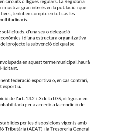
en circuits o lligues regulars. La Regidoria
n mostrar gran interés en la població i que
tives, tenint en compte en tot cas les
multitudinaris.
e sol·licituds, d'una seu o delegació
econòmics i d'una estructura organitzativa
 del projecte la subvenció del qual se
senvolupada en aquest terme municipal, haurà
·licitant.
onent federació esportiva o, en cas contrari,
it esportiu.
ó de l'art. 13.2 i .3 de la LGS, ni figurar en
habilitada per a accedir a la condició de
stablides per les disposicions vigents amb
ió Tributària (AEAT) i la Tresoreria General