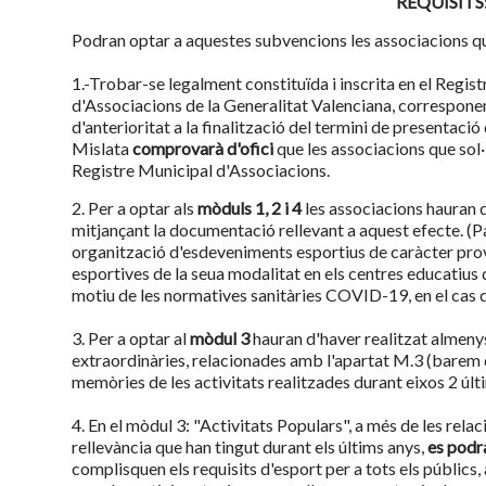
REQUISITS
Podran optar a aquestes subvencions les associacions qu
1.-Trobar-se legalment constituïda i inscrita en el Regist
d'Associacions de la Generalitat Valenciana, correspone
d'anterioritat a la finalització del termini de presentació
Mislata
comprovarà d'ofici
que les associacions que sol·l
Registre Municipal d'Associacions.
2. Per a optar als
mòduls 1, 2 i 4
les associacions hauran d
mitjançant la documentació rellevant a aquest efecte. (P
organització d'esdeveniments esportius de caràcter provi
esportives de la seua modalitat en els centres educatius
motiu de les normatives sanitàries COVID-19, en el cas d
3. Per a optar al
mòdul 3
hauran d'haver realitzat almenys
extraordinàries, relacionades amb l'apartat M.3 (barem 
memòries de les activitats realitzades durant eixos 2 últ
4. En el mòdul 3: "Activitats Populars", a més de les rela
rellevància que han tingut durant els últims anys,
es podr
complisquen els requisits d'esport per a tots els públics