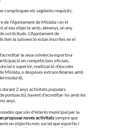
:
e complisquen els següents requisits:
re de l'Ajuntament de Mislata i en el
nt al seu objecte amb, almenys, un any
 de sol·licituds. L'Ajuntament de
iciten la subvenció estan inscrites en el
'acreditar la seua solvència esportiva
articipació en competicions oficials,
ncial o superior, realització d'escoles
 de Mislata, o despeses extraordinàries amb
el mòdul 4).
 durant 2 anys activitats populars
de puntuació), havent d'acreditar-ho amb les
ims anys.
cionades que són d'interés municipal per la
an proposar noves activitats
sempre que
, amb un objectiu més social que esportiu i