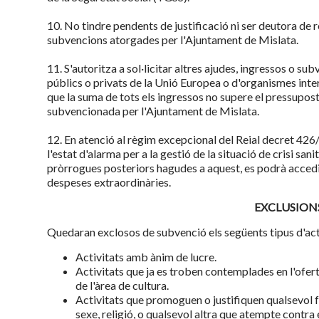
10. No tindre pendents de justificació ni ser deutora d
subvencions atorgades per l'Ajuntament de Mislata.
11. S'autoritza a sol·licitar altres ajudes, ingressos o su
públics o privats de la Unió Europea o d'organismes inter
que la suma de tots els ingressos no supere el pressupost t
subvencionada per l'Ajuntament de Mislata.
12. En atenció al règim excepcional del Reial decret 426
l'estat d'alarma per a la gestió de la situació de crisi sa
pròrrogues posteriors hagudes a aquest, es podrà accedir 
despeses extraordinàries.
EXCLUSION
Quedaran exclosos de subvenció els següents tipus d'act
Activitats amb ànim de lucre.
Activitats que ja es troben contemplades en l'ofe
de l'àrea de cultura.
Activitats que promoguen o justifiquen qualsevol 
sexe, religió, o qualsevol altra que atempte contra