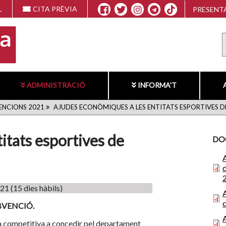
L
CITA PRÈVIA
PRESENTA
ADMINISTRACIÓ
INFORMA'T
ENCIONS 2021
AJUDES ECONÒMIQUES A LES ENTITATS ESPORTIVES D
itats esportives de
DO
021 (15 dies hàbils)
BVENCIÓ.
a competitiva a concedir pel departament