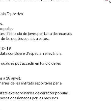
cola Esportiva.
s.
popular.
tes d'inserció de joves per falta de recursos
e les quotes socials a estos.
OVID-19
lata considere d'especial rellevància.
s quals es pot accedir en funció de les
ns a 18 anys).
nàries de les entitats esportives per a
vitats extraordinàries de caràcter popular).
peses ocasionades per les mesures