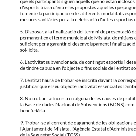
que els participants siguen aquells que no estan inclosos 
d'esports triarà d'entre les propostes aquelles que pugue
fomente la participació en les diferents modalitats espor
mesures sanitàries per a la celebració d'actes esportius 
5. Disposar, a la finalització del termini de presentació d
permanent en el terme municipal de Mislata, de mitjans 
suficient per a garantir el desenvolupament i finalització
sol·licita.
6. L'activitat subvencionada, de contingut esportiu i de
de tindre cabuda en l'objecte o fins socials de l'entitat sol
7. L'entitat haurà de trobar-se inscrita davant la corresp
justificar que el seu objecte i activitat essencial és l'àmb
8. No trobar-se incursa en alguna de les causes de prohibici
la Base de dades Nacional de Subvencions (BDNS) com in
beneficiària.
9. Trobar-se al corrent de pagament de les obligacions e
l'Ajuntament de Mislata, l'Agència Estatal d'Administrac
de la Seguretat Social (TGSS).