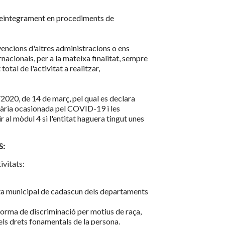
e reintegrament en procediments de
bvencions d'altres administracions o ens
nacionals, per a la mateixa finalitat, sempre
otal de l'activitat a realitzar,
/2020, de 14 de març, pel qual es declara
nitària ocasionada pel COVID-19 i les
al mòdul 4 si l'entitat haguera tingut unes
S:
ivitats:
rta municipal de cadascun dels departaments
forma de discriminació per motius de raça,
 els drets fonamentals de la persona.