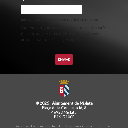
Introduïu els caràcters que es mostren a la imatge.
Aquesta pregunta es fa per comprovar si vostè
és o no una persona real i impedir l'enviament
automatitzat de missatges brossa.
© 2026 - Ajuntament de Mislata
Plaça de la Constitució, 8
46920 Mislata
P4617100E
Aviso legal
Protección de datos
Mapa web
Contactar
Intranet