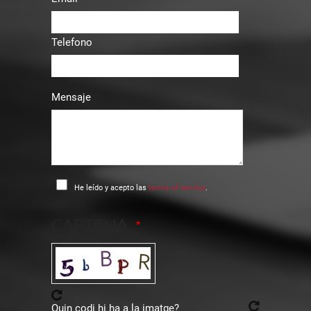
Telefono
Mensaje
He leído y acepto las
terms of service
.
CAPTCHA
Quin codi hi ha a la imatge?