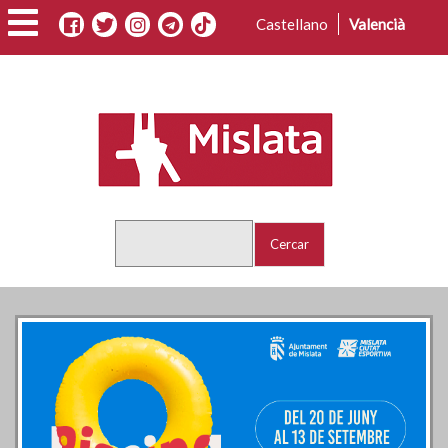
Vés
Castellano
Valencià
al
contingut
Cercar