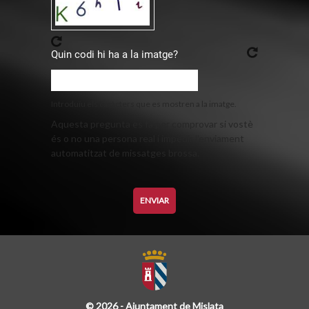
Quin codi hi ha a la imatge?
Introduïu els caràcters que es mostren a la imatge.
Aquesta pregunta es fa per comprovar si vostè
és o no una persona real i impedir l'enviament
automatitzat de missatges brossa.
© 2026 - Ajuntament de Mislata