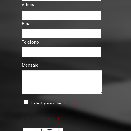
Adreça
Email
Telefono
Mensaje
He leído y acepto las
terms of service
.
CAPTCHA