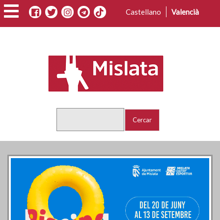
Vés
Castellano
Valencià
al
contingut
Cercar