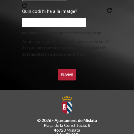
Quin codi hi ha a la imatge?
Introduïu els caràcters que es mostren a la imatge.
Aquesta pregunta es fa per comprovar si vostè
és o no una persona real i impedir l'enviament
automatitzat de missatges brossa.
© 2026 - Ajuntament de Mislata
Plaça de la Constitució, 8
46920 Mislata