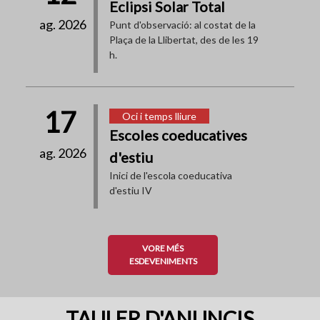
Eclipsi Solar Total
ag. 2026
Punt d'observació: al costat de la
Plaça de la Llibertat, des de les 19
h.
17
Oci i temps lliure
Escoles coeducatives
ag. 2026
d'estiu
Inici de l'escola coeducativa
d'estiu IV
VORE MÉS
ESDEVENIMENTS
TAULER D'ANUNCIS