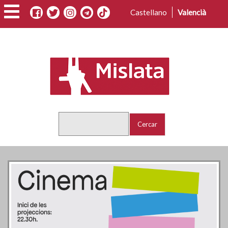
Vés
Castellano
Valencià
al
contingut
Cercar